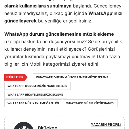
olarak kullanıcılara sunulmaya
başlandı. Güncellemeyi
henüz almadıysanız, birkaç gün içinde
WhatsApp’ınızı
güncelleyerek
bu yeniliğe erişebilirsiniz.
WhatsApp durum güncellemesine müzik ekleme
özelliği hakkında ne düşünüyorsunuz? Sizce bu yenilik
kullanıcı deneyimini nasıl etkileyecek? Görüşlerinizi
yorumlar kısmında paylaşmayı unutmayın! Daha fazla
bilgiler için
Mobil
kategorimizi ziyaret edin!
ETIKETLER
WHATSAPP DURUM GÜNCELLEMESI MÜZIK EKLEME
WHATSAPP DURUM MÜZIK NASIL EKLENIR
WHATSAPP HIKAYELERE MÜZIK EKLEME
WHATSAPP MÜZIK EKLEME ÖZELLIĞI
WHATSAPP MÜZIK KÜTÜPHANESI
YAZARIN PROFILI
BirTekno