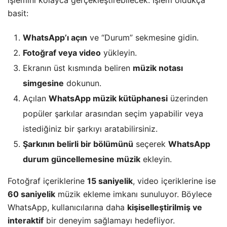
işlemini kolayca gerçekleştirebilecek. İşlem oldukça
basit:
WhatsApp’ı açın
ve “Durum” sekmesine gidin.
Fotoğraf veya video
yükleyin.
Ekranın üst kısmında beliren
müzik notası
simgesine
dokunun.
Açılan
WhatsApp müzik kütüphanesi
üzerinden
popüler şarkılar arasından seçim yapabilir veya
istediğiniz bir şarkıyı aratabilirsiniz.
Şarkının belirli bir bölümünü
seçerek
WhatsApp
durum güncellemesine müzik
ekleyin.
Fotoğraf içeriklerine
15 saniyelik
, video içeriklerine ise
60 saniyelik
müzik ekleme imkanı sunuluyor. Böylece
WhatsApp, kullanıcılarına daha
kişiselleştirilmiş ve
interaktif
bir deneyim sağlamayı hedefliyor.