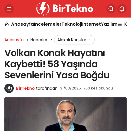
Anasayfa
İncelemeler
Teknoloji
İnternet
Yazılım
Ka
Anasayfa
Haberler
Alakalı Konular
Volkan Konak Hayatını
Kaybetti! 58 Yaşında
Sevenlerini Yasa Boğdu
BirTekno
tarafından
31/03/2025
760 kez okundu