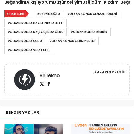
Beğendim
Alkışlıyorum
Düşünceliyim
Üzüldüm
Kızdım
Beğe
ETIKETLER
KUZEYIN OĞLU
VOLKAN KONAK CENAZE TÖRENI
VOLKAN KONAK HAYATINI KAYBETTI
VOLKAN KONAK KAÇ YAŞINDA ÖLDÜ
VOLKAN KONAK KIMDIR
VOLKAN KONAK ÖLDÜ
VOLKAN KONAK ÖLÜM NEDENI
VOLKAN KONAK VEFAT ETTI
YAZARIN PROFILI
BirTekno
BENZER YAZILAR