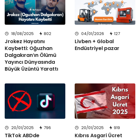
18/08/2025
802
04/01/2026
127
Jrokez Hayatını
Livben + Global
Kaybetti: Oğuzhan
Endüstriyel pazar
Dalgakıran’ın Ölümü
Yayıncı Dünyasında
Büyük Üzüntü Yarattı
20/01/2025
796
20/01/2025
919
TikTok ABDde
Kıbrıs Asgari Ücret