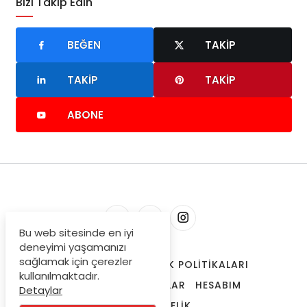
Bizi Takip Edin
BEĞEN
TAKIP
TAKIP
TAKIP
ABONE
Bu web sitesinde en iyi
deneyimi yaşamanızı
sağlamak için çerezler
HAKKIMIZDA
GIZLILIK POLITIKALARI
kullanılmaktadır.
TRENDLERDEKI YAZILAR
HESABIM
Detaylar
ONAYLI ÜYELIK