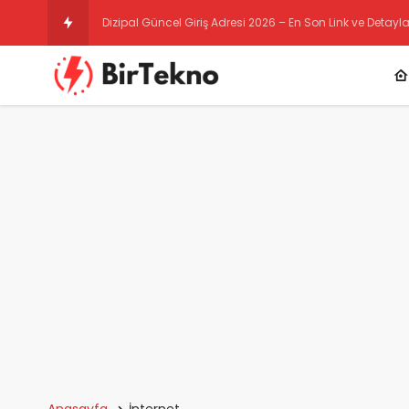
Selcuksportshd Giriş Adresi – 2025 Gün
Anasayfa
İnternet