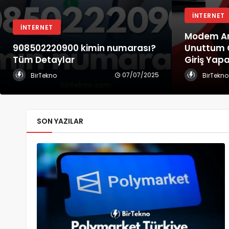
İNTERNET
İNTERNET
Modem Ara
908502220900 kimin numarası?
Unuttum Ç
Tüm Detaylar
Giriş Ya
07/07/2025
BirTekno
BirTekno
SON YAZILAR