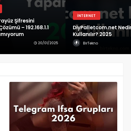
İNTERNET
yüz Şifresini
özümü – 192.168.1.1
DiyPalletcom.net Nedir
pamıyorum
Kullanılır? 2025
20/01/2025
BirTekno