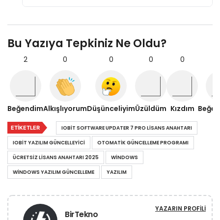
Bu Yazıya Tepkiniz Ne Oldu?
2
0
0
0
0
Beğendim
Alkışlıyorum
Düşünceliyim
Üzüldüm
Kızdım
Beğe
ETIKETLER
IOBIT SOFTWARE UPDATER 7 PRO LISANS ANAHTARI
IOBIT YAZILIM GÜNCELLEYICI
OTOMATIK GÜNCELLEME PROGRAMI
ÜCRETSIZ LISANS ANAHTARI 2025
WINDOWS
WINDOWS YAZILIM GÜNCELLEME
YAZILIM
YAZARIN PROFILI
BirTekno