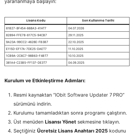
yararlanmaya başlayın:
Lisans Kodu
Son Kullanma Tarihi
61B27-8F454-668A3-41AT7
04.07.2026
82894-FFE78-617C5-94CB7
29.11.2025
9A23A-99CC2-4628E-FB3B7
22.10.2025
E115D-EF17A-7DE25-DAET7
11.10.2025
1CB9A-2C6C7-98B63-F4BT7
10.10.2025
381A4-C23B5-FF137-DE3T7
04.09.2025
Kurulum ve Etkinleştirme Adımları:
Resmi kaynaktan “
IObit Software Updater 7 PRO
”
sürümünü indirin.
Kurulumu tamamladıktan sonra programı çalıştırın.
Üst menüden
Lisansı Yönet
sekmesine tıklayın.
Seçtiğiniz
Ücretsiz Lisans Anahtarı 2025
kodunu