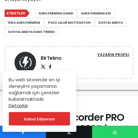
ETIKETLER
AURA FARMING DANSI
AURA FARMING KID
DIKA AURA FARMING
PACU JALUR MOTIVASYON
SOSYAL MEDYA
SOSYAL MEDYA DANS TRENDI
YAZARIN PROFILI
BirTekno
Bu web sitesinde en iyi
deneyimi yaşamanızı
sağlamak için çerezler
kullanılmaktadır.
Anasayfa
Yazılım
Detaylar
iTop Screen Recorder PRO
Kabul Ediyorum
Lisans Anahtarı 2025 |