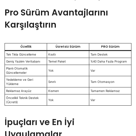
Pro Sürüm Avantajlarını
Karşılaştırın
Özellik
Ücretsiz Sürüm
PRO Sürüm
Tek Tıkla Güncelleme
Kısıtlı
Tam Destek
Geniş Yazılım Veritabanı
Temel Paket
%40 Daha Fazla Program
Planlı Otomatik
Yok
Var
Güncellemeler
Yedekleme ve Geri
Sınırlı
Tam Otomasyon
Yükleme
Reklamsız Arayüz
Kısmen
Tamamen Reklamsız
Öncelikli Teknik Destek
Yok
Var
(Ücretli)
İpuçları ve En İyi
Uygulamalar