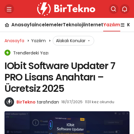
Anasayfa
İncelemeler
Teknoloji
İnternet
Yazılım
Ka
Anasayfa
Yazılım
Alakalı Konular
Trendlerdeki Yazı
IObit Software Updater 7
PRO Lisans Anahtarı –
Ücretsiz 2025
BirTekno
tarafından
18/07/2025
1131 kez okundu