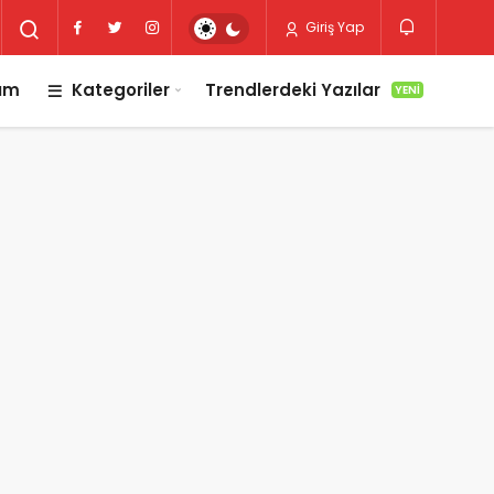
Giriş Yap
lım
Kategoriler
Trendlerdeki Yazılar
YENI