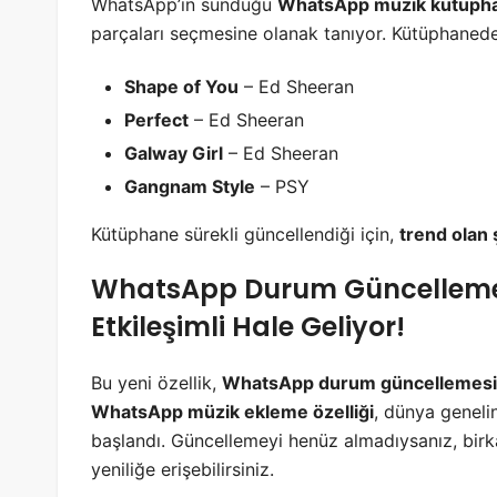
WhatsApp’ın sunduğu
WhatsApp müzik kütüph
parçaları seçmesine olanak tanıyor. Kütüphanede 
Shape of You
– Ed Sheeran
Perfect
– Ed Sheeran
Galway Girl
– Ed Sheeran
Gangnam Style
– PSY
Kütüphane sürekli güncellendiği için,
trend olan 
WhatsApp Durum Güncellemes
Etkileşimli Hale Geliyor!
Bu yeni özellik,
WhatsApp durum güncellemesi
WhatsApp müzik ekleme özelliği
, dünya genel
başlandı. Güncellemeyi henüz almadıysanız, bir
yeniliğe erişebilirsiniz.