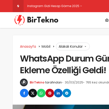
Instagram Gizli Hesap Görme 2025 – Ücretsiz Gizli He
Anasayfa
Mobil
Alakalı Konular
WhatsApp Durum Gün
Ekleme Özelliği Geldi!
BirTekno
tarafından
30/03/2025
765 kez okund