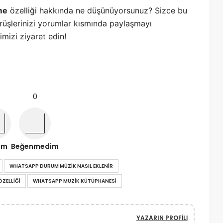
me
özelliği hakkında ne düşünüyorsunuz? Sizce bu
örüşlerinizi yorumlar kısmında paylaşmayı
mizi ziyaret edin!
0
ım
Beğenmedim
WHATSAPP DURUM MÜZIK NASIL EKLENIR
ZELLIĞI
WHATSAPP MÜZIK KÜTÜPHANESI
YAZARIN PROFILI