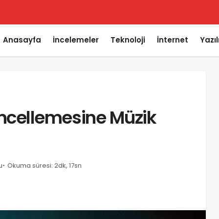
saplara Bakma
Anasayfa
İncelemeler
Teknoloji
İnternet
Yazı
cellemesine Müzik
u
Okuma süresi: 2dk, 17sn