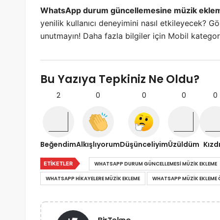
WhatsApp durum güncellemesine müzik ekle
yenilik kullanıcı deneyimini nasıl etkileyecek? G
unutmayın! Daha fazla bilgiler için
Mobil
kategori
Bu Yazıya Tepkiniz Ne Oldu?
2
0
0
0
0
Beğendim
Alkışlıyorum
Düşünceliyim
Üzüldüm
Kızd
ETIKETLER
WHATSAPP DURUM GÜNCELLEMESI MÜZIK EKLEME
WHATSAPP HIKAYELERE MÜZIK EKLEME
WHATSAPP MÜZIK EKLEME Ö