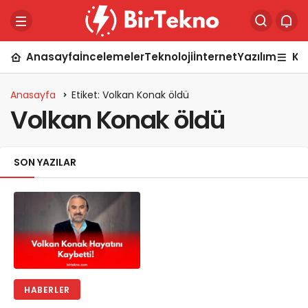
Anasayfa
İncelemeler
Teknoloji
İnternet
Yazılım
Ka
Anasayfa
Etiket: Volkan Konak öldü
Volkan Konak öldü
SON YAZILAR
HABERLER