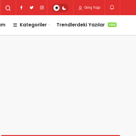
Giriş Yap
lım
Kategoriler
Trendlerdeki Yazılar
YENI