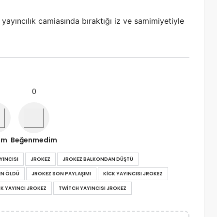
, yayıncılık camiasında bıraktığı iz ve samimiyetiyle
0
ım
Beğenmedim
YINCISI
JROKEZ
JROKEZ BALKONDAN DÜŞTÜ
EN ÖLDÜ
JROKEZ SON PAYLAŞIMI
KICK YAYINCISI JROKEZ
K YAYINCI JROKEZ
TWITCH YAYINCISI JROKEZ