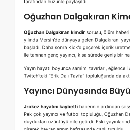
tarafından hüzünle paylaşıldı.
Oğuzhan Dalgakıran Kimd
Oğuzhan Dalgakıran kimdir
sorusu, ölüm haberi
yılında Mersin’de dünyaya gelen Dalgakıran, yayı
başladı. Daha sonra
Kick
’e geçerek içerik üretm
ile tanınan genç yayıncı, kısa sürede geniş bir hay
Yayın hayatı boyunca samimi tavırları, eğlenceli s
Twitch’teki “Erik Dalı Tayfa” topluluğunda da aktif
Yayıncı Dünyasında Büyü
Jrokez hayatını kaybetti
haberinin ardından sosy
Pek çok yayıncı ve futbol topluluğu, Oğuzhan Da
duydukları üzüntüyü dile getirdi. Eski yayınlarınd
girerek hayranlarının hafızasında canlı tutuldu.