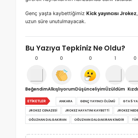
Genç yaşta kaybettiğimiz
Kick yayıncısı Jrokez
uzun süre unutulmayacak.
Bu Yazıya Tepkiniz Ne Oldu?
0
0
0
1
0
Beğendim
Alkışlıyorum
Düşünceliyim
Üzüldüm
Kızd
ETIKETLER
ANKARA
GENÇ YAYINCI ÖLÜMÜ
GTA 5 YA
JROKEZ CENAZESI
JROKEZ HAYATINI KAYBETTI
JROKEZ NED
OĞUZHAN DALGAKIRAN
OĞUZHAN DALGAKIRAN KIMDIR
TÜR