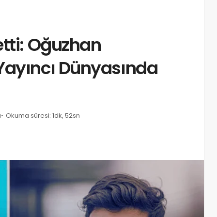
tti: Oğuzhan
Yayıncı Dünyasında
u
Okuma süresi: 1dk, 52sn