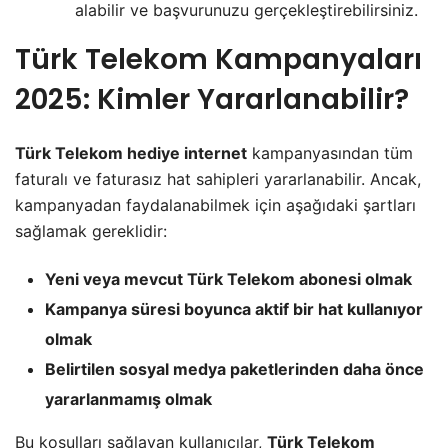
alabilir ve başvurunuzu gerçekleştirebilirsiniz.
Türk Telekom Kampanyaları
2025: Kimler Yararlanabilir?
Türk Telekom hediye internet
kampanyasından tüm
faturalı ve faturasız hat sahipleri yararlanabilir. Ancak,
kampanyadan faydalanabilmek için aşağıdaki şartları
sağlamak gereklidir:
Yeni veya mevcut Türk Telekom abonesi olmak
Kampanya süresi boyunca aktif bir hat kullanıyor
olmak
Belirtilen sosyal medya paketlerinden daha önce
yararlanmamış olmak
Bu koşulları sağlayan kullanıcılar,
Türk Telekom