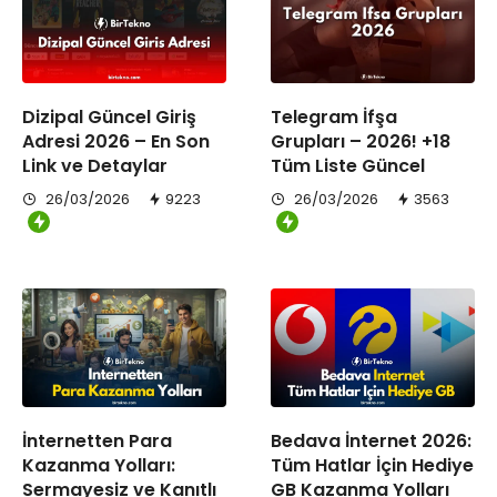
Dizipal Güncel Giriş
Telegram İfşa
Adresi 2026 – En Son
Grupları – 2026! +18
Link ve Detaylar
Tüm Liste Güncel
26/03/2026
9223
26/03/2026
3563
İnternetten Para
Bedava İnternet 2026:
Kazanma Yolları:
Tüm Hatlar İçin Hediye
Sermayesiz ve Kanıtlı
GB Kazanma Yolları