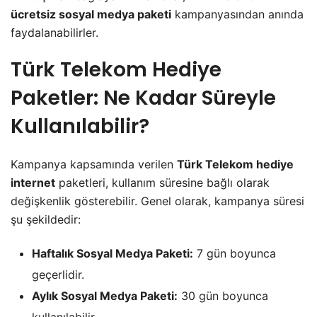
ücretsiz sosyal medya paketi
kampanyasından anında
faydalanabilirler.
Türk Telekom Hediye
Paketler: Ne Kadar Süreyle
Kullanılabilir?
Kampanya kapsamında verilen
Türk Telekom hediye
internet
paketleri, kullanım süresine bağlı olarak
değişkenlik gösterebilir. Genel olarak, kampanya süresi
şu şekildedir:
Haftalık Sosyal Medya Paketi:
7 gün boyunca
geçerlidir.
Aylık Sosyal Medya Paketi:
30 gün boyunca
kullanılabilir.