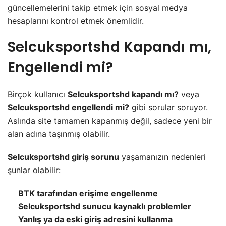
güncellemelerini takip etmek için sosyal medya
hesaplarını kontrol etmek önemlidir.
Selcuksportshd Kapandı mı,
Engellendi mi?
Birçok kullanıcı
Selcuksportshd kapandı mı?
veya
Selcuksportshd engellendi mi?
gibi sorular soruyor.
Aslında site tamamen kapanmış değil, sadece yeni bir
alan adına taşınmış olabilir.
Selcuksportshd giriş sorunu
yaşamanızın nedenleri
şunlar olabilir:
🔹
BTK tarafından erişime engellenme
🔹
Selcuksportshd sunucu kaynaklı problemler
🔹
Yanlış ya da eski giriş adresini kullanma