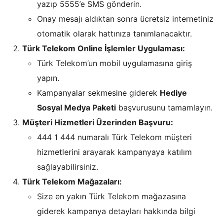
yazıp 5555’e SMS gönderin.
Onay mesajı aldıktan sonra ücretsiz internetiniz
otomatik olarak hattınıza tanımlanacaktır.
Türk Telekom Online İşlemler Uygulaması:
Türk Telekom’un mobil uygulamasına giriş
yapın.
Kampanyalar sekmesine giderek
Hediye
Sosyal Medya Paketi
başvurusunu tamamlayın.
Müşteri Hizmetleri Üzerinden Başvuru:
444 1 444 numaralı Türk Telekom müşteri
hizmetlerini arayarak kampanyaya katılım
sağlayabilirsiniz.
Türk Telekom Mağazaları:
Size en yakın Türk Telekom mağazasına
giderek kampanya detayları hakkında bilgi