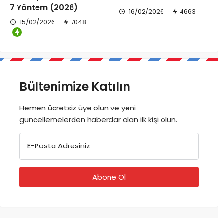
7 Yöntem (2026)
16/02/2026
4663
15/02/2026
7048
Bültenimize Katılın
Hemen ücretsiz üye olun ve yeni
güncellemelerden haberdar olan ilk kişi olun.
E-Posta Adresiniz