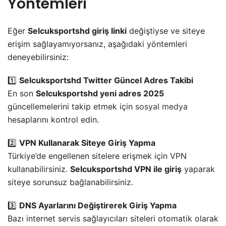
Yöntemleri
Eğer
Selcuksportshd giriş linki
değiştiyse ve siteye
erişim sağlayamıyorsanız, aşağıdaki yöntemleri
deneyebilirsiniz:
1️⃣
Selcuksportshd Twitter Güncel Adres Takibi
En son
Selcuksportshd yeni adres 2025
güncellemelerini takip etmek için
sosyal medya
hesaplarını kontrol edin.
2️⃣
VPN Kullanarak Siteye Giriş Yapma
Türkiye’de engellenen sitelere erişmek için VPN
kullanabilirsiniz.
Selcuksportshd VPN ile giriş
yaparak
siteye sorunsuz bağlanabilirsiniz.
3️⃣
DNS Ayarlarını Değiştirerek Giriş Yapma
Bazı internet servis sağlayıcıları siteleri otomatik olarak