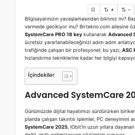
+
-
Bilgisayarınızın yavaşlamasından bıktınız mı? Ba
vermede gecikiyor mu? Birtekno.com ailesine öz
SystemCare PRO 18 key
kullanarak
Advanced 
ücretsiz yararlanabileceğinizi adım adım anlatıyor
trafiğinde çalışan bir profesyonel; bu yazı,
ASC P
hızlandırma tekniklerine kadar her bilgiyi kapsıyo
İçindekiler
Advanced SystemCare 2
Günümüzde dijital hayatımızı sürdürürken biriken 
planda çalışan takıntılı işlemler, PC deneyimini 
SystemCare 2025
, IObit’in uzun yıllara dayana
değil, akıllı optimizasyon çözümleri sunuyor.