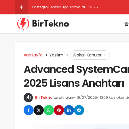
Instagram Gizli Hesap
Anasayfa
Yazılım
Alakalı Konular
Advanced SystemCare 
2025 Lisans Anahtarı
BirTekno
tarafından
19/07/2025
1369 kez okund