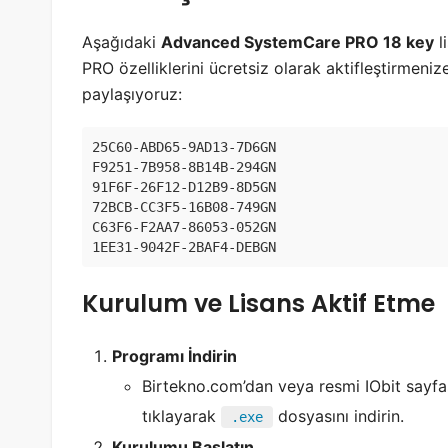
Aşağıdaki
Advanced SystemCare PRO 18 key
l
PRO özelliklerini ücretsiz olarak aktifleştirmeni
paylaşıyoruz:
25C60-ABD65-9AD13-7D6GN  
F9251-7B958-8B14B-294GN  
91F6F-26F12-D12B9-8D5GN  
72BCB-CC3F5-16B08-749GN  
C63F6-F2AA7-86053-052GN  
1EE31-9042F-2BAF4-DEBGN  
Kurulum ve Lisans Aktif Etme
Programı İndirin
Birtekno.com’dan veya resmi IObit sayf
tıklayarak
dosyasını indirin.
.exe
Kurulumu Başlatın