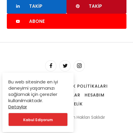
TAKIP
TAKIP
ABONE
Bu web sitesinde en iyi
HAKKIMIZDA
GIZLILIK POLITIKALARI
deneyimi yaşamanızı
sağlamak için çerezler
TRENDLERDEKI YAZILAR
HESABIM
kullanılmaktadır.
ONAYLI ÜYELIK
Detaylar
© Copyright 2025 Tüm Hakları Saklıdır
Kabul Ediyorum