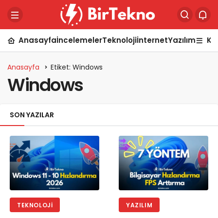
Anasayfa
İncelemeler
Teknoloji
İnternet
Yazılım
Ka
Anasayfa
Etiket: Windows
Windows
SON YAZILAR
TEKNOLOJI
YAZILIM