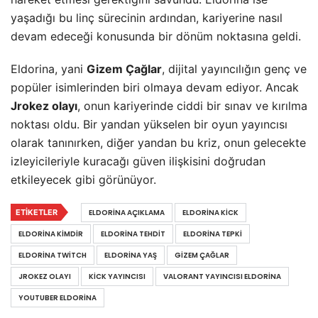
yaşadığı bu linç sürecinin ardından, kariyerine nasıl
devam edeceği konusunda bir dönüm noktasına geldi.
Eldorina, yani
Gizem Çağlar
, dijital yayıncılığın genç ve
popüler isimlerinden biri olmaya devam ediyor. Ancak
Jrokez olayı
, onun kariyerinde ciddi bir sınav ve kırılma
noktası oldu. Bir yandan yükselen bir oyun yayıncısı
olarak tanınırken, diğer yandan bu kriz, onun gelecekte
izleyicileriyle kuracağı güven ilişkisini doğrudan
etkileyecek gibi görünüyor.
ETIKETLER
ELDORINA AÇIKLAMA
ELDORINA KICK
ELDORINA KIMDIR
ELDORINA TEHDIT
ELDORINA TEPKI
ELDORINA TWITCH
ELDORINA YAŞ
GIZEM ÇAĞLAR
JROKEZ OLAYI
KICK YAYINCISI
VALORANT YAYINCISI ELDORINA
YOUTUBER ELDORINA