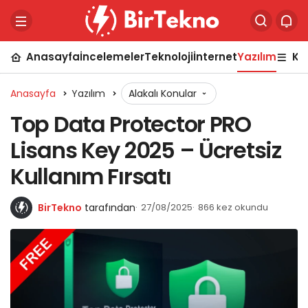
Anasayfa
İncelemeler
Teknoloji
İnternet
Yazılım
Ka
Anasayfa
Yazılım
Alakalı Konular
Top Data Protector PRO
Lisans Key 2025 – Ücretsiz
Kullanım Fırsatı
BirTekno
tarafından
27/08/2025
866 kez okundu