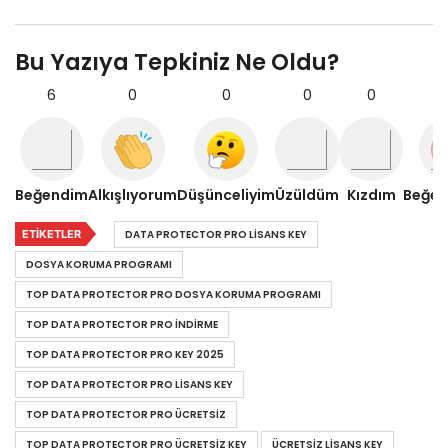
Bu Yazıya Tepkiniz Ne Oldu?
6
0
0
0
0
Beğendim
Alkışlıyorum
Düşünceliyim
Üzüldüm
Kızdım
Beğe
ETIKETLER
DATA PROTECTOR PRO LISANS KEY
DOSYA KORUMA PROGRAMI
TOP DATA PROTECTOR PRO DOSYA KORUMA PROGRAMI
TOP DATA PROTECTOR PRO INDIRME
TOP DATA PROTECTOR PRO KEY 2025
TOP DATA PROTECTOR PRO LISANS KEY
TOP DATA PROTECTOR PRO ÜCRETSIZ
TOP DATA PROTECTOR PRO ÜCRETSIZ KEY
ÜCRETSIZ LISANS KEY