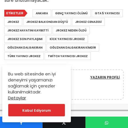
ETIKETLER
ANKARA
GENÇ YAYINCI ÖLÜMÜ
GTA 5 YAYINCISI
JROKEZ
JROKEZ BALKONDAN DÜŞTÜ
JROKEZ CENAZESI
JROKEZ HAYATINI KAYBETTI
JROKEZ NEDEN ÖLDÜ
JROKEZ SON PAYLAŞIMI
KICK YAYINCISI JROKEZ
OĞUZHAN DALGAKIRAN
OĞUZHAN DALGAKIRAN KIMDIR
TÜRK YAYINCI JROKEZ
TWITCH YAYINCISI JROKEZ
Bu web sitesinde en iyi
YAZARIN PROFILI
deneyimi yaşamanızı
BirTekno
sağlamak için çerezler
kullanılmaktadır.
Detaylar
Kabul Ediyorum
Anasayfa
Haberler