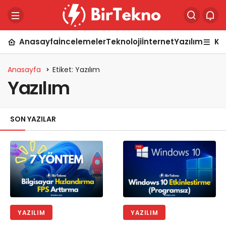
Anasayfa
İncelemeler
Teknoloji
İnternet
Yazılım
Ka
Anasayfa
Etiket: Yazılım
Yazılım
SON YAZILAR
YAZILIM
YAZILIM