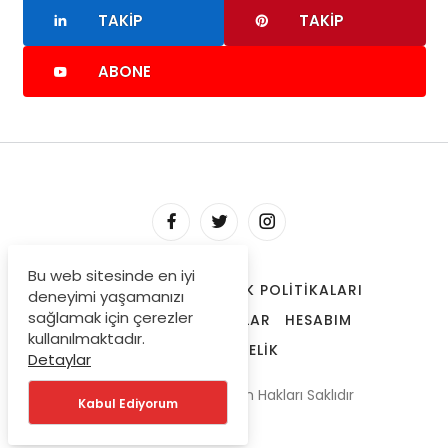
TAKIP
TAKIP
ABONE
Bu web sitesinde en iyi
HAKKIMIZDA
GIZLILIK POLITIKALARI
deneyimi yaşamanızı
sağlamak için çerezler
TRENDLERDEKI YAZILAR
HESABIM
kullanılmaktadır.
ONAYLI ÜYELIK
Detaylar
© Copyright 2025 Tüm Hakları Saklıdır
Kabul Ediyorum