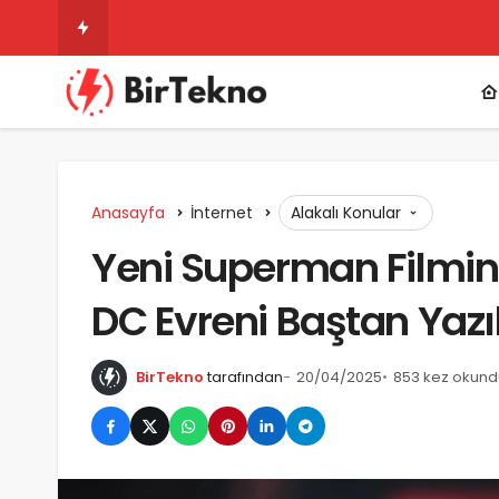
Instagram Gizli Hesap Görme 2025 – Ücr
Anasayfa
İnternet
Alakalı Konular
Yeni Superman Filmind
DC Evreni Baştan Yazı
BirTekno
tarafından
20/04/2025
853 kez okund