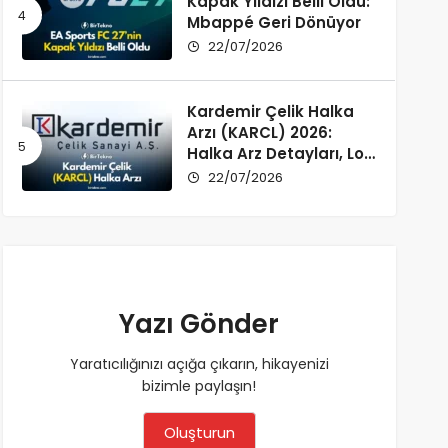
Kapak Yıldızı Belli Oldu:
Mbappé Geri Dönüyor
22/07/2026
Kardemir Çelik Halka
Arzı (KARCL) 2026:
Halka Arz Detayları, Lot
Dağılımı ve Şirket Profili
22/07/2026
Yazı Gönder
Yaratıcılığınızı açığa çıkarın, hikayenizi
bizimle paylaşın!
Oluşturun