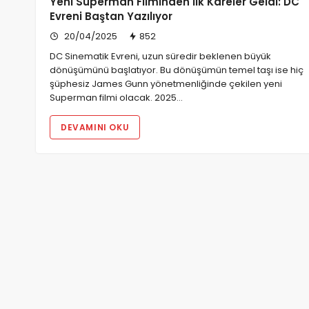
Yeni Superman Filminden İlk Kareler Geldi: DC
Evreni Baştan Yazılıyor
20/04/2025
852
DC Sinematik Evreni, uzun süredir beklenen büyük
dönüşümünü başlatıyor. Bu dönüşümün temel taşı ise hiç
şüphesiz James Gunn yönetmenliğinde çekilen yeni
Superman filmi olacak. 2025…
DEVAMINI OKU