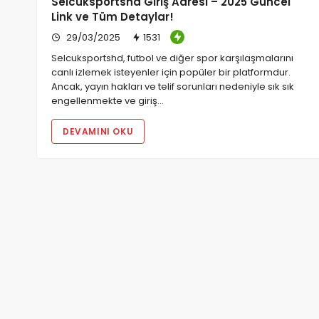
Selcuksportshd Giriş Adresi – 2025 Güncel
Link ve Tüm Detaylar!
29/03/2025
1531
Selcuksportshd, futbol ve diğer spor karşılaşmalarını
canlı izlemek isteyenler için popüler bir platformdur.
Ancak, yayın hakları ve telif sorunları nedeniyle sık sık
engellenmekte ve giriş…
DEVAMINI OKU