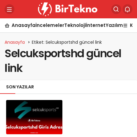
Anasayfa
İncelemeler
Teknoloji
İnternet
Yazılım
Ka
Anasayfa
Etiket: Selcuksportshd güncel link
Selcuksportshd güncel
link
SON YAZILAR