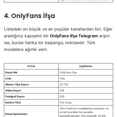
4. OnlyFans İfşa
​Listedeki en büyük ve en popüler kanallardan biri. Eğer
aradığınız kapsamlı bir
OnlyFans ifşa Telegram
arşivi
ise, burası harika bir başlangıç noktasıdır. Türk
modellere ağırlık verir.
Kriter
Açıklama
Kanal Adı
OnlyFans İfşa
Linki
Tıkla
Abone / Üye Sayısı
23 750
Video Sayısı
418
Fotoğraf Sayısı
253
Katılım Türü
Oto Onay
Türk OnlyFans modellerinin premium ve
ücretli içerikleri bu kanalda
Kanal Açıklaması
paylaşılmaktadır. Oto onaylıdır ve link