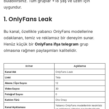
bulabilirsiniz. Tüm gruplar +18 yaş ve üzeri için
uygundur.
​1. OnlyFans Leak
​Bu kanal, özellikle yabancı OnlyFans modellerine
odaklanan, temiz ve reklamsız bir deneyim sunar.
Henüz küçük bir
OnlyFans ifşa telegram
grup
olmasına rağmen paylaşımları kalitelidir.
Kriter
Açıklama
Kanal Adı
OnlyFans Leak
Linki
Tıkla
Abone / Üye Sayısı
12
Video Sayısı
30
Fotoğraf Sayısı
0
Katılım Türü
Oto Onay
Yabancı OnlyFans modellerinin kesintisiz
Kanal Açıklaması
ve reklamsız videoları paylaşılmaktadır.