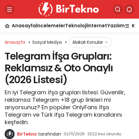
Anasayfa
İncelemeler
Teknoloji
İnternet
Yazılım
Ka
Anasayfa
Sosyal Medya
Alakalı Konular
Telegram İfşa Grupları:
Reklamsız & Oto Onaylı
(2026 Listesi)
En iyi Telegram ifşa grupları listesi. Güvenilir,
reklamsız Telegram +18 grup linkleri mi
arıyorsunuz? En popüler OnlyFans ifşa
Telegram ve Türk ifşa Telegram kanallarını
keşfedin.
BirTekno
tarafından
02/11/2025
3222 kez okundu