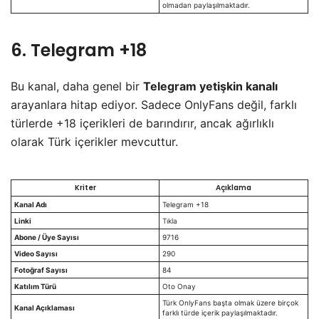
olmadan paylaşılmaktadır.
6. Telegram +18
​Bu kanal, daha genel bir
Telegram yetişkin kanalı
arayanlara hitap ediyor. Sadece OnlyFans değil, farklı
türlerde +18 içerikleri de barındırır, ancak ağırlıklı
olarak Türk içerikler mevcuttur.
Kriter
Açıklama
Kanal Adı
Telegram +18
Linki
Tıkla
Abone / Üye Sayısı
9716
Video Sayısı
290
Fotoğraf Sayısı
84
Katılım Türü
Oto Onay
Türk OnlyFans başta olmak üzere birçok
Kanal Açıklaması
farklı türde içerik paylaşılmaktadır.