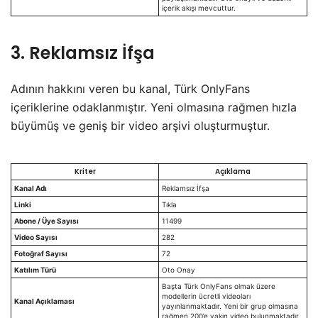
içerik akışı mevcuttur.
3. Reklamsız İfşa
​Adının hakkını veren bu kanal, Türk OnlyFans
içeriklerine odaklanmıştır. Yeni olmasına rağmen hızla
büyümüş ve geniş bir video arşivi oluşturmuştur.
Kriter
Açıklama
Kanal Adı
Reklamsız İfşa
Linki
Tıkla
Abone / Üye Sayısı
11499
Video Sayısı
282
Fotoğraf Sayısı
72
Katılım Türü
Oto Onay
Başta Türk OnlyFans olmak üzere
modellerin ücretli videoları
Kanal Açıklaması
yayınlanmaktadır. Yeni bir grup olmasına
rağmen 200’e yakın video bulunmaktadır.