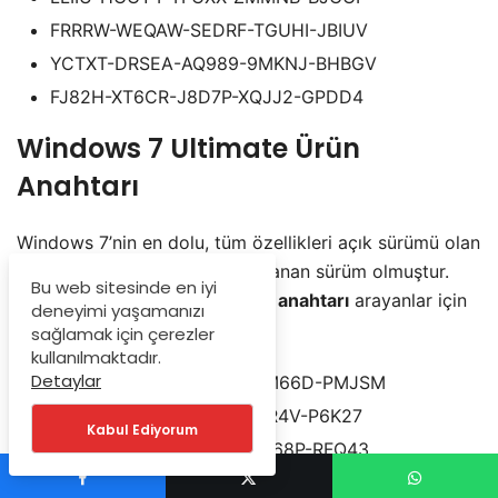
​FRRRW-WEQAW-SEDRF-TGUHI-JBIUV
​YCTXT-DRSEA-AQ989-9MKNJ-BHBGV
​FJ82H-XT6CR-J8D7P-XQJJ2-GPDD4
​Windows 7 Ultimate Ürün
Anahtarı
​Windows 7’nin en dolu, tüm özellikleri açık sürümü olan
Ultimate, her zaman en çok aranan sürüm olmuştur.
Bu web sitesinde en iyi
İşte
Windows 7 Ultimate ürün anahtarı
arayanlar için
deneyimi yaşamanızı
2025 güncel listesi:
sağlamak için çerezler
kullanılmaktadır.
Detaylar
​22TJD-F8XRD6-YG69F-9M66D-PMJSM
​342DG-6YJR8-X92GV-V8R4V-P6K27
Kabul Ediyorum
​EHY4Q-VB55H-XK8VD-5Y68P-RFQ43
​P72CK-2Y3B8-YGHDV-293QB-QKJJM