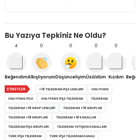
Bu Yazıya Tepkiniz Ne Oldu?
4
0
0
0
0
Beğendim
Alkışlıyorum
Düşünceliyim
Üzüldüm
Kızdım
Beğe
ETIKETLER
+18 TELEGRAM IFŞA LINKLERI
ONLYFANS
ONLYFANS IFSA
ONLYFANS IFŞA TELEGRAM
TELEGRAM
TELEGRAM +18 GRUP LINKLERI
TELEGRAM +18 GRUPLAR
TELEGRAM +18 GRUPLARI
TELEGRAM +18 KANALLAR
TELEGRAM IFŞA GRUPLARI
TELEGRAM YETIŞKIN KANALLARI
TÜRK IFŞA TELEGRAM
TÜRK İFŞA TELEGRAM KANALI