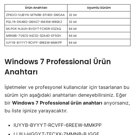
Ürün Anahtarı
Uyumlu Sürüm
ZPXOCI-VUBYN-MTNRB-EFHEK-SWOAA
32 bit
PQL19-DN4BD-G6HIZ7-XM358-W9SKZ
32 bit
MLPOK-NJIUH-BVGYT-FCXDR-ESZAQ
64 bit
M9N8B-7V6C5-X4Z32-SDA4D-EF5GH
64 bit
IUYYB-BYYYT-RCVFF-6REEW-MMKPP
64 bit
Windows 7 Professional Ürün
Anahtarı
​İşletmeler ve profesyonel kullanıcılar için tasarlanan bu
sürüm için aşağıdaki anahtarları deneyebilirsiniz. Eğer
bir
Windows 7 Professional ürün anahtarı
arıyorsanız,
bu liste işinize yarayacaktır.
​IUYYB-BYYYT-RCVFF-6REEW-MMKPP
​LLIIU-HGGYT-TFCXX-ZMMNB-BJGGF