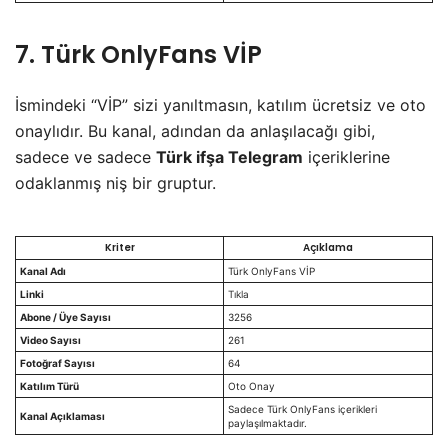
7. Türk OnlyFans VİP
​İsmindeki “VİP” sizi yanıltmasın, katılım ücretsiz ve oto
onaylıdır. Bu kanal, adından da anlaşılacağı gibi,
sadece ve sadece
Türk ifşa Telegram
içeriklerine
odaklanmış niş bir gruptur.
Kriter
Açıklama
Kanal Adı
Türk OnlyFans VİP
Linki
Tıkla
Abone / Üye Sayısı
3256
Video Sayısı
261
Fotoğraf Sayısı
64
Katılım Türü
Oto Onay
Sadece Türk OnlyFans içerikleri
Kanal Açıklaması
paylaşılmaktadır.