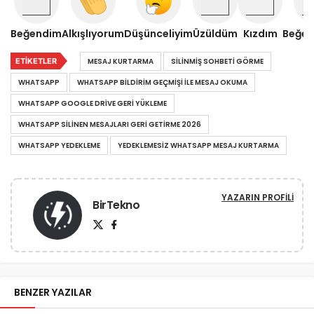
Beğendim
Alkışlıyorum
Düşünceliyim
Üzüldüm
Kızdım
Beğe
ETIKETLER
MESAJ KURTARMA
SILINMIŞ SOHBETI GÖRME
WHATSAPP
WHATSAPP BILDIRIM GEÇMIŞI ILE MESAJ OKUMA
WHATSAPP GOOGLE DRIVE GERI YÜKLEME
WHATSAPP SILINEN MESAJLARI GERI GETIRME 2026
WHATSAPP YEDEKLEME
YEDEKLEMESIZ WHATSAPP MESAJ KURTARMA
YAZARIN PROFILI
BirTekno
BENZER YAZILAR