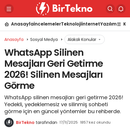
Anasayfa
İncelemeler
Teknoloji
İnternet
Yazılım
Ka
Anasayfa
Sosyal Medya
Alakalı Konular
​WhatsApp Silinen
Mesajları Geri Getirme
2026! Silinen Mesajları
Görme
WhatsApp silinen mesajları geri getirme 2026!
Yedekli, yedeklemesiz ve silinmiş sohbeti
görme için en güncel yöntemler bu rehberde.
BirTekno
tarafından
17/11/2025
1857 kez okundu