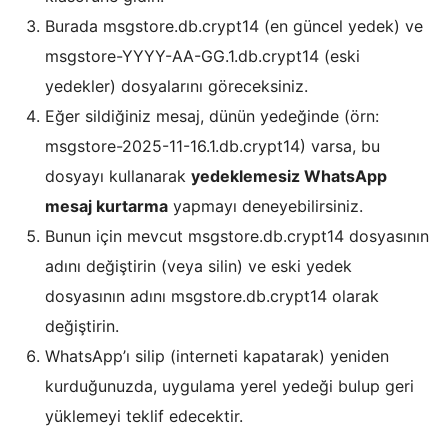
​Burada msgstore.db.crypt14 (en güncel yedek) ve
msgstore-YYYY-AA-GG.1.db.crypt14 (eski
yedekler) dosyalarını göreceksiniz.
​Eğer sildiğiniz mesaj, dünün yedeğinde (örn:
msgstore-2025-11-16.1.db.crypt14) varsa, bu
dosyayı kullanarak
yedeklemesiz WhatsApp
mesaj kurtarma
yapmayı deneyebilirsiniz.
​Bunun için mevcut msgstore.db.crypt14 dosyasının
adını değiştirin (veya silin) ve eski yedek
dosyasının adını msgstore.db.crypt14 olarak
değiştirin.
​WhatsApp’ı silip (interneti kapatarak) yeniden
kurduğunuzda, uygulama yerel yedeği bulup geri
yüklemeyi teklif edecektir.