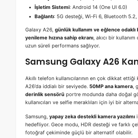
İşletim Sistemi
: Android 14 (One UI 6.0)
Bağlantı
: 5G desteği, Wi-Fi 6, Bluetooth 5.2
Galaxy A26,
günlük kullanım ve eğlence odaklı b
yenileme hızına sahip ekranı
, akıcı bir kullanı
uzun süreli performans sağlıyor.
Samsung Galaxy A26 Kam
Akıllı telefon kullanıcılarının en çok dikkat ettiğ
A26’da iddialı bir seviyede.
50MP ana kamera
, 
derinlik sensörü
portre modunda daha doğal gö
kullanıcıları ve selfie meraklıları için iyi bir alter
Samsung,
yapay zeka destekli kamera yazılımı
i
hedefliyor. Gece modu, HDR desteği ve farklı ç
fotoğraf çekiminde güçlü bir alternatif olabilir.