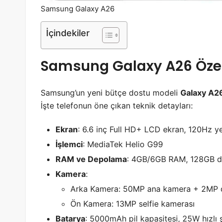
Samsung Galaxy A26
İçindekiler
Samsung Galaxy A26 Özell
Samsung’un yeni bütçe dostu modeli
Galaxy A2
İşte telefonun öne çıkan teknik detayları:
Ekran
: 6.6 inç Full HD+ LCD ekran, 120Hz ye
İşlemci
: MediaTek Helio G99
RAM ve Depolama
: 4GB/6GB RAM, 128GB d
Kamera
:
Arka Kamera: 50MP ana kamera + 2MP d
Ön Kamera: 13MP selfie kamerası
Batarya
: 5000mAh pil kapasitesi, 25W hızlı 