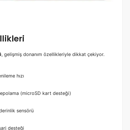
ikleri
6
, gelişmiş donanım özellikleriyle dikkat çekiyor.
nileme hızı
epolama (microSD kart desteği)
erinlik sensörü
şarj desteği