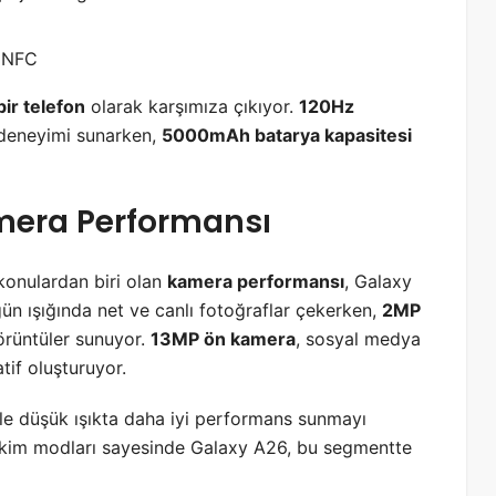
, NFC
ir telefon
olarak karşımıza çıkıyor.
120Hz
m deneyimi sunarken,
5000mAh batarya kapasitesi
era Performansı
i konulardan biri olan
kamera performansı
, Galaxy
gün ışığında net ve canlı fotoğraflar çekerken,
2MP
rüntüler sunuyor.
13MP ön kamera
, sosyal medya
natif oluşturuyor.
le düşük ışıkta daha iyi performans sunmayı
ekim modları sayesinde Galaxy A26, bu segmentte