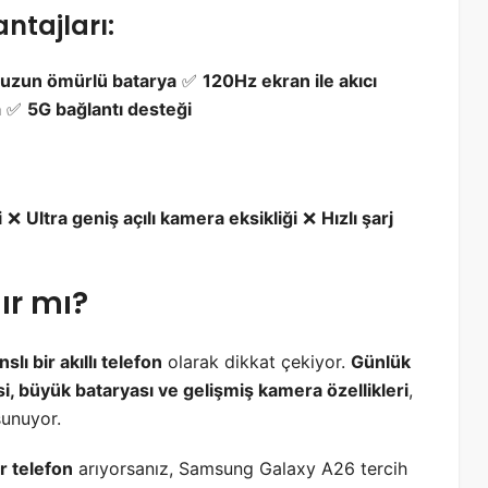
ntajları:
zun ömürlü batarya
✅
120Hz ekran ile akıcı
a
✅
5G bağlantı desteği
i
❌
Ultra geniş açılı kamera eksikliği
❌
Hızlı şarj
ır mı?
ı bir akıllı telefon
olarak dikkat çekiyor.
Günlük
si, büyük bataryası ve gelişmiş kamera özellikleri
,
sunuyor.
r telefon
arıyorsanız, Samsung Galaxy A26 tercih