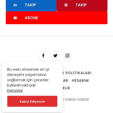
TAKIP
TAKIP
ABONE
Bu web sitesinde en iyi
HAKKIMIZDA
GIZLILIK POLITIKALARI
deneyimi yaşamanızı
sağlamak için çerezler
TRENDLERDEKI YAZILAR
HESABIM
kullanılmaktadır.
ONAYLI ÜYELIK
Detaylar
© Copyright 2025 Tüm Hakları Saklıdır
Kabul Ediyorum