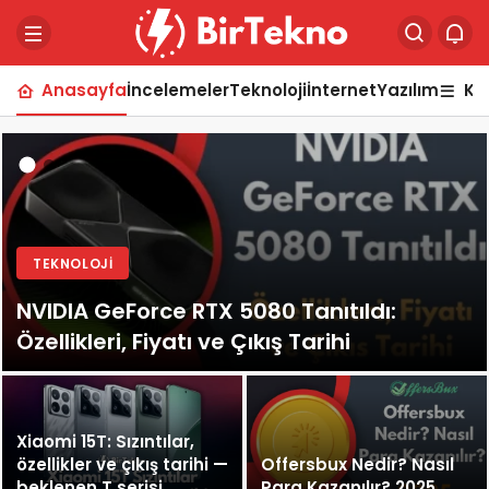
Anasayfa
İncelemeler
Teknoloji
İnternet
Yazılım
Ka
TEKNOLOJI
NVIDIA GeForce RTX 5080 Tanıtıldı:
Özellikleri, Fiyatı ve Çıkış Tarihi
Xiaomi 15T: Sızıntılar,
özellikler ve çıkış tarihi —
Offersbux Nedir? Nasıl
beklenen T serisi
Para Kazanılır? 2025