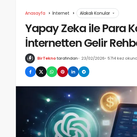
Anasayfa
İnternet
Alakalı Konular
Yapay Zeka ile Para 
İnternetten Gelir Rehb
BirTekno
tarafından
23/02/2026
5714 kez okun