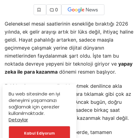
0
Geleneksel mesai saatlerinin esnekliğe bıraktığı 2026
yılında, ek gelir arayışı artık bir lüks değil, ihtiyaç haline
geldi. Hayat pahalılığı artarken, sadece maaşla
geçinmeye çalışmak yerine dijital dünyanın
nimetlerinden faydalanmak şart oldu. İşte tam bu
noktada devreye yepyeni bir teknoloji giriyor ve
yapay
zeka ile para kazanma
dönemi resmen başlıyor.
Eskiden internetten gelir elde etmek denilince akla
Bu web sitesinde en iyi
anket doldurmak veya reklamlara tıklamak gibi çok az
deneyimi yaşamanızı
kazandıran, sıkıcı işler gelirdi. Ancak bugün, doğru
sağlamak için çerezler
komutları (Prompt) kullanarak sadece birkaç saat
kullanılmaktadır.
içinde bir haftalık asgari ücreti kazanmak hayal değil.
Detaylar
Peki ama nasıl? Bu detaylı rehberde, tamamen
Kabul Ediyorum