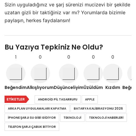
Sizin uyguladığınız ve şarj sürenizi mucizevi bir şekilde
uzatan gizli bir taktiğiniz var mı? Yorumlarda bizimle
paylaşın, herkes faydalansın!
Bu Yazıya Tepkiniz Ne Oldu?
1
0
0
0
0
Beğendim
Alkışlıyorum
Düşünceliyim
Üzüldüm
Kızdım
Beğe
ETIKETLER
ANDROID PIL TASARRUFU
APPLE
ARKA PLAN UYGULAMALARI KAPATMA
BATARYA KALIBRASYONU 2026
IPHONE ŞARJI SU GIBI GIDIYOR
TEKNOLOJI
TEKNOLOJI HABERLERI
TELEFON ŞARJI ÇABUK BITIYOR