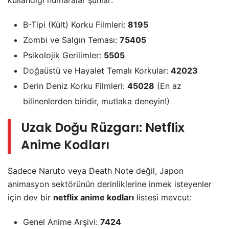
kullandığı numaralar şunlar:
B-Tipi (Kült) Korku Filmleri:
8195
Zombi ve Salgın Teması:
75405
Psikolojik Gerilimler:
5505
Doğaüstü ve Hayalet Temalı Korkular:
42023
Derin Deniz Korku Filmleri:
45028
(En az
bilinenlerden biridir, mutlaka deneyin!)
Uzak Doğu Rüzgarı: Netflix
Anime Kodları
Sadece Naruto veya Death Note değil, Japon
animasyon sektörünün derinliklerine inmek isteyenler
için dev bir
netflix anime kodları
listesi mevcut:
Genel Anime Arşivi:
7424