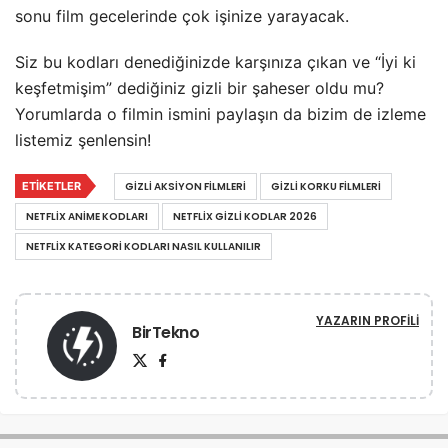
sonu film gecelerinde çok işinize yarayacak.
Siz bu kodları denediğinizde karşınıza çıkan ve “İyi ki
keşfetmişim” dediğiniz gizli bir şaheser oldu mu?
Yorumlarda o filmin ismini paylaşın da bizim de izleme
listemiz şenlensin!
ETIKETLER
GIZLI AKSIYON FILMLERI
GIZLI KORKU FILMLERI
NETFLIX ANIME KODLARI
NETFLIX GIZLI KODLAR 2026
NETFLIX KATEGORI KODLARI NASIL KULLANILIR
YAZARIN PROFILI
BirTekno