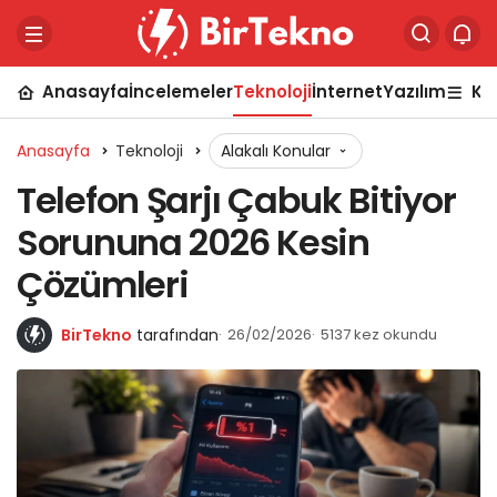
Anasayfa
İncelemeler
Teknoloji
İnternet
Yazılım
Ka
Anasayfa
Teknoloji
Alakalı Konular
Telefon Şarjı Çabuk Bitiyor
Sorununa 2026 Kesin
Çözümleri
BirTekno
tarafından
26/02/2026
5137 kez okundu