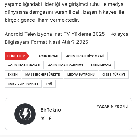
yapımcılığındaki liderliği ve girişimci ruhu ile medya
dünyasına damgasını vuran Ilıcalı, başarı hikayesi ile
birçok gence ilham vermektedir.
Android Televizyona İnat TV Yükleme 2025
–
Kolayca
Bilgisayara Format Nasıl Atılır? 2025
ETIKETLER
ACUN ILICALI
ACUN ILICALI BIYOGRAFI
ACUN ILICALI HAYATI
ACUN ILICALI KARIYERI
ACUN MEDYA
EXXEN
MASTERCHEF TÜRKIYE
MEDYA PATRONU
O SES TÜRKIYE
SURVIVOR TÜRKIYE
TV8
YAZARIN PROFILI
BirTekno