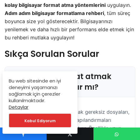
kolay bilgisayar format atma yöntemlerini
uygulayın.
Adım adım bilgisayar formatlama rehberi
, tüm süreç
boyunca size yol gösterecektir. Bilgisayarınızı
yenilemek ve daha hızlı bir performans elde etmek için
bu rehberi mutlaka uygulayın!
Sıkça Sorulan Sorular
Bilgisayara format atmak
Bu web sitesinde en iyi
performansı artırır mı?
deneyimi yaşamanızı
sağlamak için çerezler
kullanılmaktadır.
Detaylar
Evet, bilgisayara format atmak gereksiz dosyaları,
zararlı yazılımları ve hatalı yapılandırmaları
Kabul Ediyorum
temizleyerek performansı artırır. Özellikle uzun
süre kullanılmamış veya yavaşlamış cihazlarda