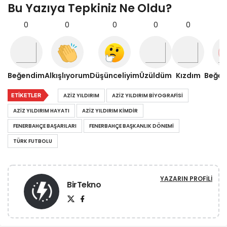
Bu Yazıya Tepkiniz Ne Oldu?
0
0
0
0
0
Beğendim
Alkışlıyorum
Düşünceliyim
Üzüldüm
Kızdım
Beğe
ETIKETLER
AZIZ YILDIRIM
AZIZ YILDIRIM BIYOGRAFISI
AZIZ YILDIRIM HAYATI
AZIZ YILDIRIM KIMDIR
FENERBAHÇE BAŞARILARI
FENERBAHÇE BAŞKANLIK DÖNEMI
TÜRK FUTBOLU
YAZARIN PROFILI
BirTekno