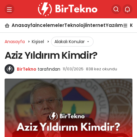
Anasayfa
İncelemeler
Teknoloji
İnternet
Yazılım
Ka
Anasayfa
Kişisel
Alakalı Konular
Aziz Yıldırım Kimdir?
BirTekno
tarafından
11/03/2025
838 kez okundu