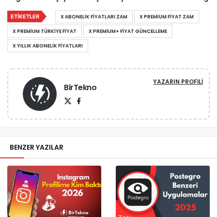
ETIKETLER
X ABONELIK FIYATLARI ZAM
X PREMIUM FIYAT ZAM
X PREMIUM TÜRKIYE FIYAT
X PREMIUM+ FIYAT GÜNCELLEME
X YILLIK ABONELIK FIYATLARI
YAZARIN PROFILI
BirTekno
BENZER YAZILAR