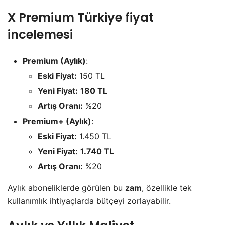
X Premium Türkiye fiyat
incelemesi
Premium (Aylık)
:
Eski Fiyat:
150 TL
Yeni Fiyat:
180 TL
Artış Oranı:
%20
Premium+ (Aylık)
:
Eski Fiyat:
1.450 TL
Yeni Fiyat:
1.740 TL
Artış Oranı:
%20
Aylık aboneliklerde görülen bu
zam
, özellikle tek
kullanımlık ihtiyaçlarda bütçeyi zorlayabilir.