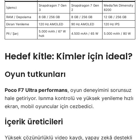
Snapdragon 7 Gen
Snapdragon 7 Gen
MediaTek Dimensity
İşlemci
3
2
8200
RAM / Depolama
8 GB / 256 GB
8 GB / 256 GB
12 GB / 256 GB
Ekran Yenileme
120 Hz AMOLED
90 Hz AMOLED
120 Hz IPS
5.000 mAh / 67 W
Pil / Şarj
4.500 mAh / 65 W
5.000 mAh / 80 W
hızlı
Hedef kitle: Kimler için ideal?
Oyun tutkunları
Poco F7 Ultra performans
, oyun deneyimini sorunsuz
hale getiriyor. Isınma kontrolü ve yüksek yenileme hızlı
ekran, mobil oyuncular için cezbedici.
İçerik üreticileri
Yüksek çözünürlüklü video kaydı, yapay zekâ destekli