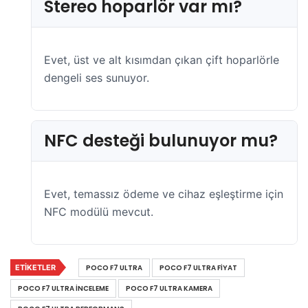
Stereo hoparlör var mı?
Evet, üst ve alt kısımdan çıkan çift hoparlörle
dengeli ses sunuyor.
NFC desteği bulunuyor mu?
Evet, temassız ödeme ve cihaz eşleştirme için
NFC modülü mevcut.
ETIKETLER
POCO F7 ULTRA
POCO F7 ULTRA FIYAT
POCO F7 ULTRA INCELEME
POCO F7 ULTRA KAMERA