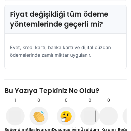
Fiyat değişikliği tüm ödeme
yöntemlerinde geçerli mi?
Evet, kredi kartı, banka kartı ve dijital cüzdan
ödemelerinde zamlı miktar uygulanır.
Bu Yazıya Tepkiniz Ne Oldu?
1
0
0
0
0
Beğendim
Alkışlıyorum
Düşünceliyim
Üzüldüm
Kızdım
Beğe