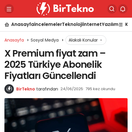
Anasayfa
İncelemeler
Teknoloji
İnternet
Yazılım
Ka
Anasayfa
Sosyal Medya
Alakalı Konular
X Premium fiyat zam –
2025 Türkiye Abonelik
Fiyatları Güncellendi
BirTekno
tarafından
24/06/2025
795 kez okundu