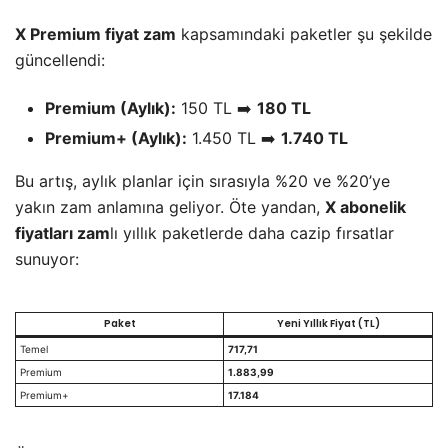
X Premium fiyat zam
kapsamındaki paketler şu şekilde
güncellendi:
Premium (Aylık):
150 TL ➡️
180 TL
Premium+ (Aylık):
1.450 TL ➡️
1.740 TL
Bu artış, aylık planlar için sırasıyla %20 ve %20’ye
yakın zam anlamına geliyor. Öte yandan,
X abonelik
fiyatları zam
lı yıllık paketlerde daha cazip fırsatlar
sunuyor:
Paket
Yeni Yıllık Fiyat (TL)
Temel
717,71
Premium
1.883,99
Premium+
17.184