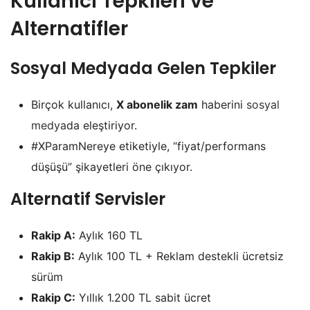
Kullanıcı Tepkileri ve
Alternatifler
Sosyal Medyada Gelen Tepkiler
Birçok kullanıcı,
X abonelik zam
haberini
sosyal
medya
da eleştiriyor.
#XParamNereye etiketiyle, “fiyat/performans
düşüşü” şikayetleri öne çıkıyor.
Alternatif Servisler
Rakip A:
Aylık 160 TL
Rakip B:
Aylık 100 TL + Reklam destekli ücretsiz
sürüm
Rakip C:
Yıllık 1.200 TL sabit ücret