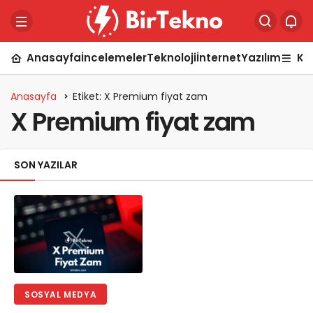
Anasayfa
İncelemeler
Teknoloji
İnternet
Yazılım
Ka
Anasayfa
Etiket: X Premium fiyat zam
X Premium fiyat zam
SON YAZILAR
SOSYAL MEDYA