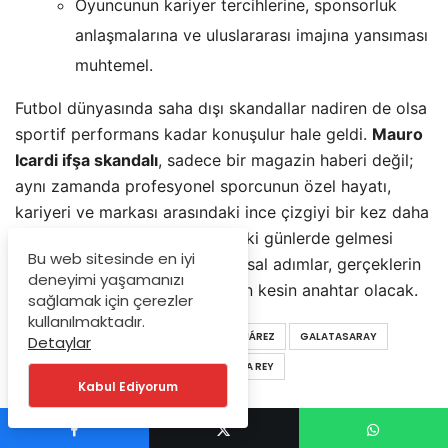
Oyuncunun kariyer tercihlerine, sponsorluk
anlaşmalarına ve uluslararası imajına yansıması
muhtemel.
Futbol dünyasında saha dışı skandallar nadiren de olsa
sportif performans kadar konuşulur hale geldi.
Mauro
Icardi ifşa skandalı
, sadece bir magazin haberi değil;
aynı zamanda profesyonel sporcunun özel hayatı,
kariyeri ve markası arasındaki ince çizgiyi bir kez daha
gözler önüne serdi. Önümüzdeki günlerde gelmesi
Bu web sitesinde en iyi
beklenen resmi açıklama ve yasal adımlar, gerçeklerin
deneyimi yaşamanızı
ortaya çıkmasını sağlayacak en kesin anahtar olacak.
sağlamak için çerezler
kullanılmaktadır.
ETIKETLER
ALDATMA
CHINA SUÁREZ
GALATASARAY
Detaylar
MAGAZIN
MAURO ICARDI
NATASHA REY
Kabul Ediyorum
YAZARIN PROFILI