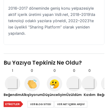
2016–2017 döneminde geniş konu yelpazesiyle
aktif içerik üretimi yapan Vs9.net, 2018–2019’da
teknoloji odaklı yazılara yöneldi, 2022–2023’te
ise üyelikli “Sharing Platform” olarak yeniden
yapılandı.
Bu Yazıya Tepkiniz Ne Oldu?
1
0
0
0
0
Beğendim
Alkışlıyorum
Düşünceliyim
Üzüldüm
Kızdım
Beğe
ETIKETLER
VS9 BLOG SITESI
VS9.NET IÇERIK ARŞIVI