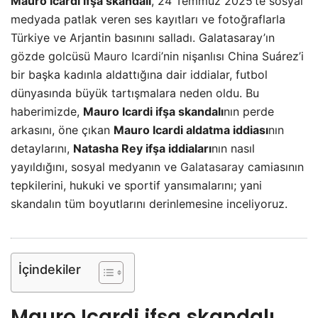
Mauro Icardi ifşa skandalı
, 24 Temmuz 2025’te sosyal
medyada patlak veren ses kayıtları ve fotoğraflarla
Türkiye ve Arjantin basınını salladı. Galatasaray’ın
gözde golcüsü
Mauro Icardi
’nin nişanlısı China Suárez’i
bir başka kadınla aldattığına dair iddialar, futbol
dünyasında büyük tartışmalara neden oldu. Bu
haberimizde,
Mauro Icardi ifşa skandalı
nın perde
arkasını, öne çıkan
Mauro Icardi aldatma iddiası
nın
detaylarını,
Natasha Rey ifşa iddiaları
nın nasıl
yayıldığını, sosyal medyanın ve
Galatasaray
camiasının
tepkilerini, hukuki ve sportif yansımalarını; yani
skandalın tüm boyutlarını derinlemesine inceliyoruz.
İçindekiler
Mauro Icardi ifşa skandalı