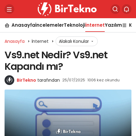
Anasayfa
İncelemeler
Teknoloji
İnternet
Yazılım
Ka
Anasayfa
İnternet
Alakalı Konular
Vs9.net Nedir? Vs9.net
Kapandı mı?
BirTekno
tarafından
25/07/2025
1006 kez okundu