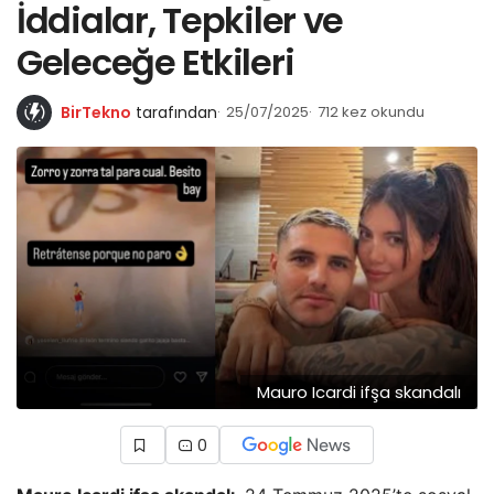
İddialar, Tepkiler ve
Geleceğe Etkileri
BirTekno
tarafından
25/07/2025
712 kez okundu
Mauro Icardi ifşa skandalı
0