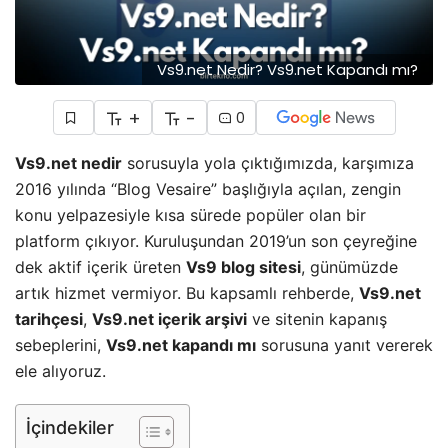
Vs9.net Nedir? Vs9.net Kapandı mı?
+
-
0
Vs9.net nedir
sorusuyla yola çıktığımızda, karşımıza
2016 yılında “Blog Vesaire” başlığıyla açılan, zengin
konu yelpazesiyle kısa sürede popüler olan bir
platform çıkıyor. Kuruluşundan 2019’un son çeyreğine
dek aktif içerik üreten
Vs9 blog sitesi
, günümüzde
artık hizmet vermiyor. Bu kapsamlı rehberde,
Vs9.net
tarihçesi
,
Vs9.net içerik arşivi
ve sitenin kapanış
sebeplerini,
Vs9.net kapandı mı
sorusuna yanıt vererek
ele alıyoruz.
İçindekiler