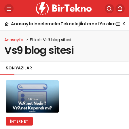
Anasayfa
İncelemeler
Teknoloji
İnternet
Yazılım
Ka
Anasayfa
Etiket: Vs9 blog sitesi
Vs9 blog sitesi
SON YAZILAR
İNTERNET