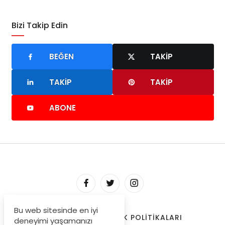
Bizi Takip Edin
BEĞEN
TAKIP
TAKIP
TAKIP
ABONE
Bu web sitesinde en iyi
HAKKIMIZDA
GIZLILIK POLITIKALARI
deneyimi yaşamanızı