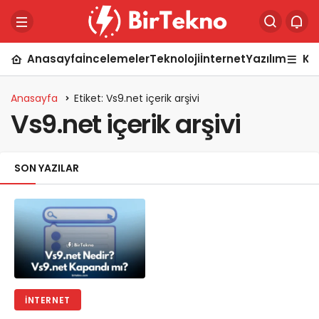
Anasayfa
İncelemeler
Teknoloji
İnternet
Yazılım
Ka
Anasayfa
Etiket: Vs9.net içerik arşivi
Vs9.net içerik arşivi
SON YAZILAR
İNTERNET