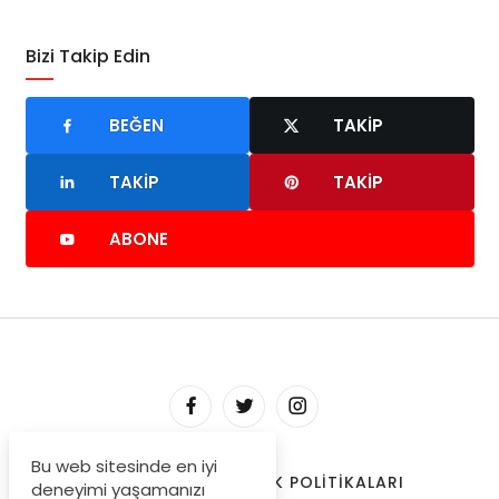
Bizi Takip Edin
BEĞEN
TAKIP
TAKIP
TAKIP
ABONE
Bu web sitesinde en iyi
HAKKIMIZDA
GIZLILIK POLITIKALARI
deneyimi yaşamanızı