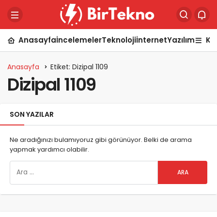
Anasayfa
İncelemeler
Teknoloji
İnternet
Yazılım
Ka
Anasayfa
Etiket: Dizipal 1109
Dizipal 1109
SON YAZILAR
Ne aradığınızı bulamıyoruz gibi görünüyor. Belki de arama
yapmak yardımcı olabilir.