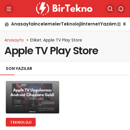
Anasayfa
İncelemeler
Teknoloji
İnternet
Yazılım
Ka
Anasayfa
Etiket: Apple TV Play Store
Apple TV Play Store
SON YAZILAR
TEKNOLOJI