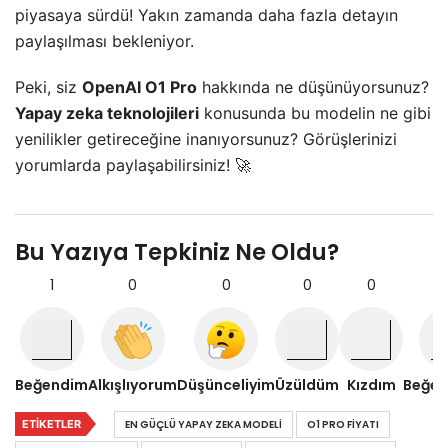
piyasaya sürdü! Yakın zamanda daha fazla detayın
paylaşılması bekleniyor.
Peki, siz
OpenAI O1 Pro
hakkında ne düşünüyorsunuz?
Yapay zeka teknolojileri
konusunda bu modelin ne gibi
yenilikler getireceğine inanıyorsunuz? Görüşlerinizi
yorumlarda paylaşabilirsiniz! 🚀
Bu Yazıya Tepkiniz Ne Oldu?
1
0
0
0
0
Beğendim
Alkışlıyorum
Düşünceliyim
Üzüldüm
Kızdım
Beğe
ETIKETLER
EN GÜÇLÜ YAPAY ZEKA MODELI
O1 PRO FIYATI