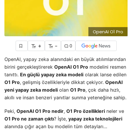
OpenAI O1 Pro
+
-
0
OpenAI,
yapay zeka
alanındaki en büyük atılımlarından
birini gerçekleştirerek
OpenAI O1 Pro
modelini resmen
tanıttı.
En güçlü yapay zeka modeli
olarak lanse edilen
O1 Pro
, gelişmiş özellikleriyle dikkat çekiyor.
OpenAI
yeni yapay zeka modeli
olan
O1 Pro
, çok daha hızlı,
akıllı ve insan benzeri yanıtlar sunma yeteneğine sahip.
Peki,
OpenAI O1 Pro nedir
,
O1 Pro özellikleri
neler ve
O1 Pro ne zaman çıktı
? İşte,
yapay zeka teknolojileri
alanında çığır açan bu modelin tüm detayları…