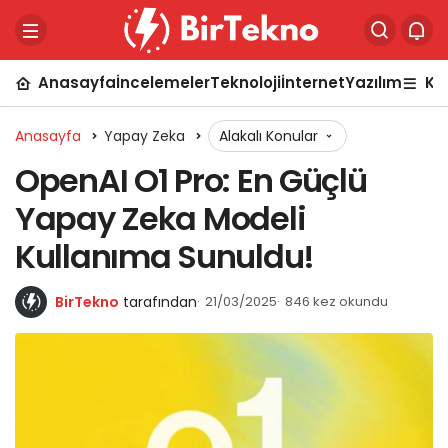
Anasayfa
İncelemeler
Teknoloji
İnternet
Yazılım
Ka
Anasayfa
Yapay Zeka
Alakalı Konular
OpenAI O1 Pro: En Güçlü
Yapay Zeka Modeli
Kullanıma Sunuldu!
BirTekno
tarafından
21/03/2025
846 kez okundu