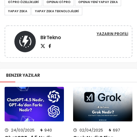
O1 PRO ÖZELLIKLERI
OPENAI O1 PRO
OPENAI YENI YAPAY ZEKA
YAPAY ZEKA
YAPAY ZEKA TEKNOLOJILERI
YAZARIN PROFILI
BirTekno
BENZER YAZILAR
24/03/2025
940
02/04/2025
697