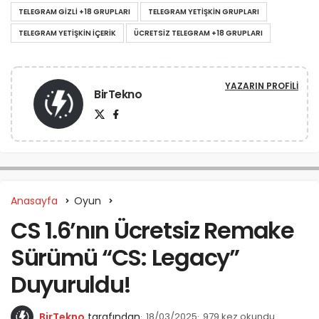
TELEGRAM GIZLI +18 GRUPLARI
TELEGRAM YETIŞKIN GRUPLARI
TELEGRAM YETIŞKIN IÇERIK
ÜCRETSIZ TELEGRAM +18 GRUPLARI
YAZARIN PROFILI
BirTekno
Anasayfa
Oyun
CS 1.6’nın Ücretsiz Remake
Sürümü “CS: Legacy”
Duyuruldu!
BirTekno
tarafından
18/03/2025
979 kez okundu