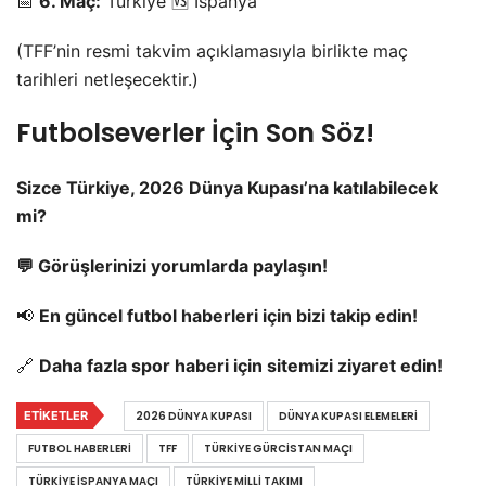
📅
6. Maç:
Türkiye 🆚 İspanya
(TFF’nin resmi takvim açıklamasıyla birlikte maç
tarihleri netleşecektir.)
Futbolseverler İçin Son Söz!
Sizce Türkiye, 2026 Dünya Kupası’na katılabilecek
mi?
💬 Görüşlerinizi yorumlarda paylaşın!
📢
En güncel futbol haberleri için bizi takip edin!
🔗
Daha fazla spor haberi için sitemizi ziyaret edin!
ETIKETLER
2026 DÜNYA KUPASI
DÜNYA KUPASI ELEMELERI
FUTBOL HABERLERI
TFF
TÜRKIYE GÜRCISTAN MAÇI
TÜRKIYE İSPANYA MAÇI
TÜRKIYE MILLI TAKIMI