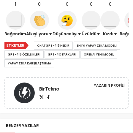
1
0
0
0
0
Beğendim
Alkışlıyorum
Düşünceliyim
Üzüldüm
Kızdım
Beğe
ETIKETLER
CHATGPT-4.5 NEDIR
EN IYI YAPAY ZEKA MODELI
GPT-4.5 ÖZELLIKLERI
GPT-4O FARKLARI
OPENAI YENI MODEL
YAPAY ZEKA KARŞILAŞTIRMA
YAZARIN PROFILI
BirTekno
BENZER YAZILAR