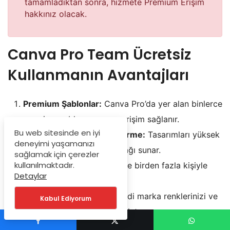
tamamladıktan sonra, hizmete Premium Erişim
hakkınız olacak.
Canva Pro Team Ücretsiz
Kullanmanın Avantajları
Premium Şablonlar:
Canva Pro’da yer alan binlerce
premium şablona sınırsız erişim sağlanır.
Bu web sitesinde en iyi
Yüksek Çözünürlükte İndirme:
Tasarımları yüksek
deneyimi yaşamanızı
çözünürlükte indirme olanağı sunar.
sağlamak için çerezler
kullanılmaktadır.
Takım İşbirliği:
Aynı projede birden fazla kişiyle
Detaylar
işbirliği yapabilme imkânı.
Marka Kiti Oluşturma:
Kendi marka renklerinizi ve
Kabul Ediyorum
logolarınızı kaydederek hızlı tasarım yapma
olanağı.