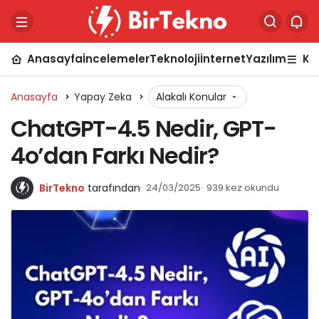
Anasayfa
İncelemeler
Teknoloji
İnternet
Yazılım
Ka
Anasayfa
Yapay Zeka
Alakalı Konular
ChatGPT-4.5 Nedir, GPT-
4o’dan Farkı Nedir?
BirTekno
tarafından
24/03/2025
939 kez okundu