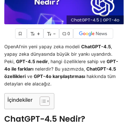
ChatGPT-4.5 | GPT-4o
+
-
0
OpenAI’nin yeni
yapay zeka
modeli
ChatGPT-4.5
,
yapay zeka dünyasında büyük bir yankı uyandırdı.
Peki,
GPT-4.5 nedir
, hangi özelliklere sahip ve
GPT-
4o ile farkları
nelerdir? Bu yazımızda,
ChatGPT-4.5
özellikleri
ve
GPT-4o karşılaştırması
hakkında tüm
detayları ele alacağız.
İçindekiler
ChatGPT-4.5 Nedir?