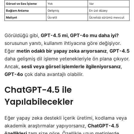
Görsel ve Ses İşleme
Yok
Var
Bağlam Anlama
Gelişmiş
En üst düzey
Maliyet
Ücretli
Ücretsiz sürümü mevcut
Görüldüğü gibi,
GPT-4.5 mi, GPT-4o mu daha iyi?
sorusunun yanıtı, kullanım ihtiyacına göre değişiyor.
Eğer
metin odaklı bir yapay zeka arıyorsanız
,
GPT-4.5
daha gelişmiş dil işleme yetenekleriyle ön plana çıkıyor.
Ancak,
sesli veya görsel işlemlerle ilgileniyorsanız
,
GPT-4o
çok daha avantajlı olabilir.
ChatGPT-4.5 ile
Yapılabilecekler
Eğer yapay zeka destekli içerik üretimi, kodlama veya
akademik araştırmalar yapıyorsanız,
ChatGPT-4.5
özellikleri
tam size göre. Özellikle uzun metinlerde