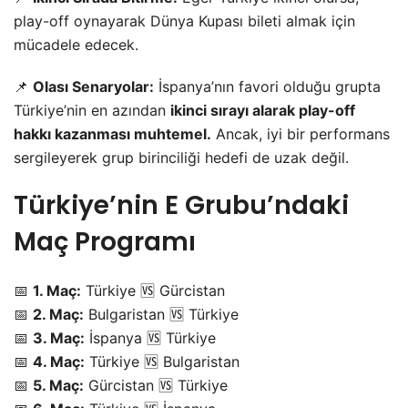
play-off oynayarak Dünya Kupası bileti almak için
mücadele edecek.
📌
Olası Senaryolar:
İspanya’nın favori olduğu grupta
Türkiye’nin en azından
ikinci sırayı alarak play-off
hakkı kazanması muhtemel.
Ancak, iyi bir performans
sergileyerek grup birinciliği hedefi de uzak değil.
Türkiye’nin E Grubu’ndaki
Maç Programı
📅
1. Maç:
Türkiye 🆚 Gürcistan
📅
2. Maç:
Bulgaristan 🆚 Türkiye
📅
3. Maç:
İspanya 🆚 Türkiye
📅
4. Maç:
Türkiye 🆚 Bulgaristan
📅
5. Maç:
Gürcistan 🆚 Türkiye