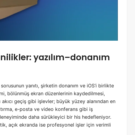
enilikler: yazılım–donanım
sorusunun yanıtı, şirketin donanım ve iOS’i birlikte
imi, bölünmüş ekran düzenlerinin kaydedilmesi,
 akıcı geçiş gibi işlevler; büyük yüzey alanından en
ştırma, e-posta ve video konferans gibi iş
eneyiminde daha sürükleyici bir his hedefleniyor.
, açık ekranda ise profesyonel işler için verimli