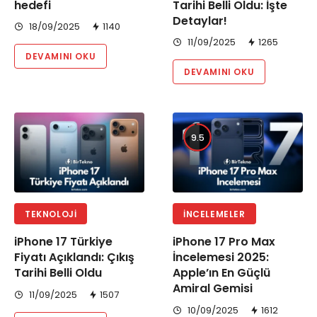
hedefi
Tarihi Belli Oldu: İşte
Detaylar!
18/09/2025
1140
11/09/2025
1265
DEVAMINI OKU
DEVAMINI OKU
9.5
TEKNOLOJI
İNCELEMELER
iPhone 17 Türkiye
iPhone 17 Pro Max
Fiyatı Açıklandı: Çıkış
İncelemesi 2025:
Tarihi Belli Oldu
Apple’ın En Güçlü
Amiral Gemisi
11/09/2025
1507
10/09/2025
1612