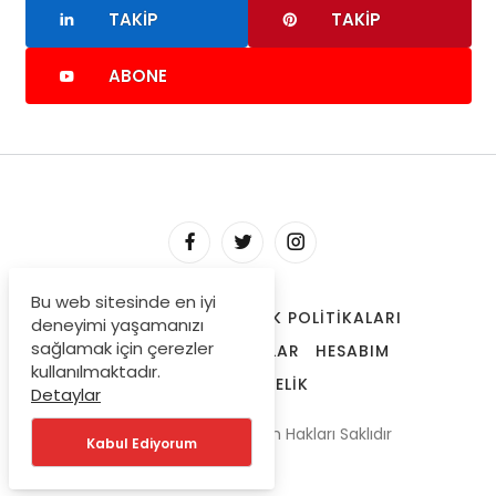
TAKIP
TAKIP
ABONE
Bu web sitesinde en iyi
HAKKIMIZDA
GIZLILIK POLITIKALARI
deneyimi yaşamanızı
sağlamak için çerezler
TRENDLERDEKI YAZILAR
HESABIM
kullanılmaktadır.
ONAYLI ÜYELIK
Detaylar
© Copyright 2025 Tüm Hakları Saklıdır
Kabul Ediyorum