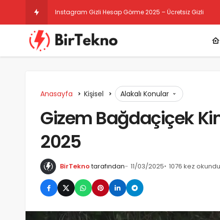
Instagram Gizli Hesap Görme 2025 – Ücretsiz Gizli He
Anasayfa
Kişisel
Alakalı Konular
Gizem Bağdaçiçek Ki
2025
BirTekno
tarafından
11/03/2025
1076 kez okund