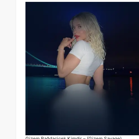
Gizem Bağdaçiçek Kimdir – (Gizem Savage)