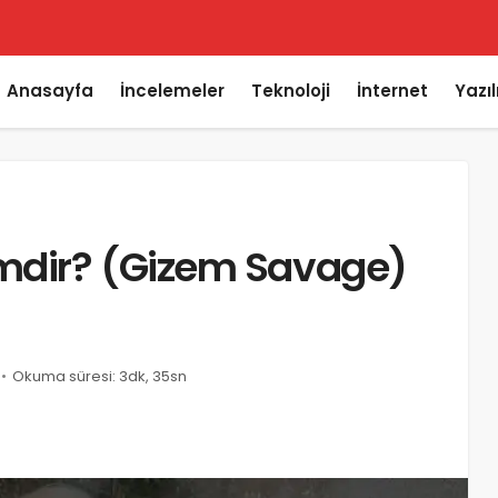
saplara Bakma
Anasayfa
İncelemeler
Teknoloji
İnternet
Yazı
mdir? (Gizem Savage)
u
Okuma süresi: 3dk, 35sn