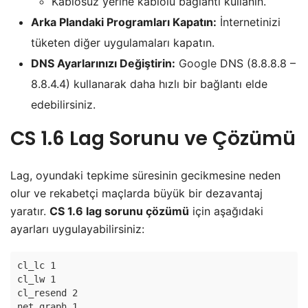
Kablosuz yerine kablolu bağlantı kullanın.
Arka Plandaki Programları Kapatın:
İnternetinizi
tüketen diğer uygulamaları kapatın.
DNS Ayarlarınızı Değiştirin:
Google
DNS (8.8.8.8 –
8.8.4.4) kullanarak daha hızlı bir bağlantı elde
edebilirsiniz.
CS 1.6 Lag Sorunu ve Çözümü
Lag, oyundaki tepkime süresinin gecikmesine neden
olur ve rekabetçi maçlarda büyük bir dezavantaj
yaratır.
CS 1.6 lag sorunu çözümü
için aşağıdaki
ayarları uygulayabilirsiniz:
cl_lc 1  
cl_lw 1  
cl_resend 2  
net_graph 1  