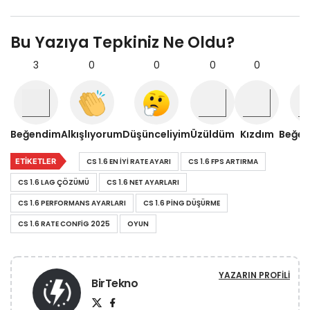
Bu Yazıya Tepkiniz Ne Oldu?
3
0
0
0
0
Beğendim
Alkışlıyorum
Düşünceliyim
Üzüldüm
Kızdım
Beğe
ETIKETLER
CS 1.6 EN IYI RATE AYARI
CS 1.6 FPS ARTIRMA
CS 1.6 LAG ÇÖZÜMÜ
CS 1.6 NET AYARLARI
CS 1.6 PERFORMANS AYARLARI
CS 1.6 PING DÜŞÜRME
CS 1.6 RATE CONFIG 2025
OYUN
YAZARIN PROFILI
BirTekno