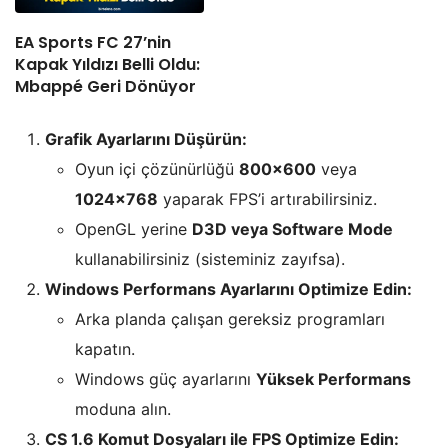
EA Sports FC 27’nin
Kapak Yıldızı Belli Oldu:
Mbappé Geri Dönüyor
Grafik Ayarlarını Düşürün:
Oyun içi çözünürlüğü
800×600
veya
1024×768
yaparak FPS’i artırabilirsiniz.
OpenGL yerine
D3D veya Software Mode
kullanabilirsiniz (sisteminiz zayıfsa).
Windows Performans Ayarlarını Optimize Edin:
Arka planda çalışan gereksiz programları
kapatın.
Windows güç ayarlarını
Yüksek Performans
moduna alın.
CS 1.6 Komut Dosyaları ile FPS Optimize Edin: