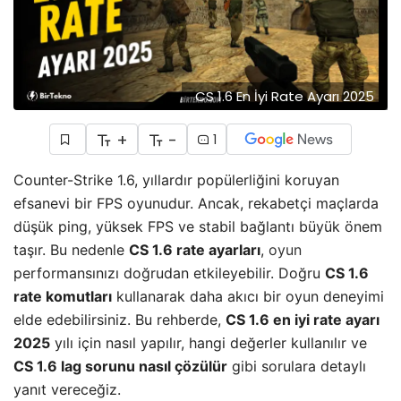
CS 1.6 En İyi Rate Ayarı 2025
+
-
1
Counter-Strike 1.6, yıllardır popülerliğini koruyan
efsanevi bir FPS oyunudur. Ancak, rekabetçi maçlarda
düşük ping, yüksek FPS ve stabil bağlantı büyük önem
taşır. Bu nedenle
CS 1.6 rate ayarları
,
oyun
performansınızı doğrudan etkileyebilir. Doğru
CS 1.6
rate komutları
kullanarak daha akıcı bir oyun deneyimi
elde edebilirsiniz. Bu rehberde,
CS 1.6 en iyi rate ayarı
2025
yılı için nasıl yapılır, hangi değerler kullanılır ve
CS 1.6 lag sorunu nasıl çözülür
gibi sorulara detaylı
yanıt vereceğiz.