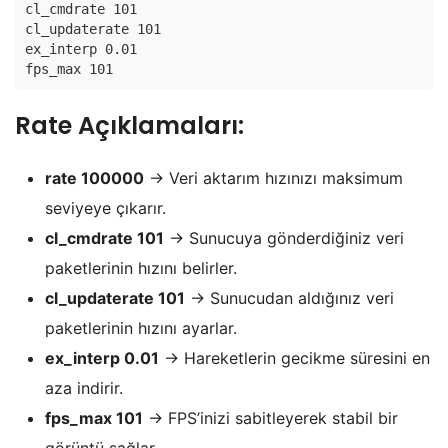
cl_cmdrate 101  
cl_updaterate 101  
ex_interp 0.01  
fps_max 101  
Rate Açıklamaları:
rate 100000
→ Veri aktarım hızınızı maksimum
seviyeye çıkarır.
cl_cmdrate 101
→ Sunucuya gönderdiğiniz veri
paketlerinin hızını belirler.
cl_updaterate 101
→ Sunucudan aldığınız veri
paketlerinin hızını ayarlar.
ex_interp 0.01
→ Hareketlerin gecikme süresini en
aza indirir.
fps_max 101
→ FPS’inizi sabitleyerek stabil bir
görüntü sağlar.