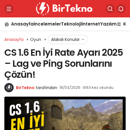
Anasayfa
İncelemeler
Teknoloji
İnternet
Yazılım
Ka
Anasayfa
Oyun
Alakalı Konular
CS 1.6 En İyi Rate Ayarı 2025
– Lag ve Ping Sorunlarını
Çözün!
BirTekno
tarafından
18/03/2025
1063 kez okundu