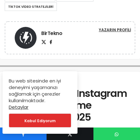
TIKTOK VIDEO STRATEJILERI
YAZARIN PROFILI
BirTekno
Anasayfa
Sosyal Medya
Bu web sitesinde en iyi
deneyimi yaşamanızı
Postegro Lili ile Instagram
sağlamak için çerezler
kullanılmaktadır.
Gizli Hesap Görme
Detaylar
Yöntemleri – 2025
Kabul Ediyorum
BirTekno
tarafından
14/03/2025
1425 kez okundu