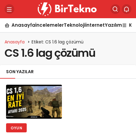
Anasayfa
İncelemeler
Teknoloji
İnternet
Yazılım
Ka
Anasayfa
Etiket: CS 1.6 lag çözümü
CS 1.6 lag çözümü
SON YAZILAR
OYUN