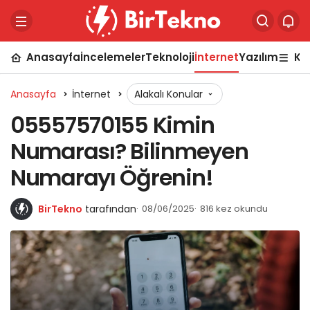
Anasayfa
İncelemeler
Teknoloji
İnternet
Yazılım
Ka
Anasayfa
İnternet
Alakalı Konular
05557570155 Kimin
Numarası? Bilinmeyen
Numarayı Öğrenin!
BirTekno
tarafından
08/06/2025
816 kez okundu