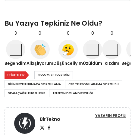
Bu Yazıya Tepkiniz Ne Oldu?
3
0
0
0
0
Beğendim
Alkışlıyorum
Düşünceliyim
Üzüldüm
Kızdım
Beğe
ETIKETLER
05557570155 KIMIN
BILINMEYEN NUMARA SORGULAMA
CEP TELEFONU ARAMA SORGUSU
SPAM ÇAĞRI ENGELLEME
TELEFON DOLANDIRICILIĞI
YAZARIN PROFILI
BirTekno