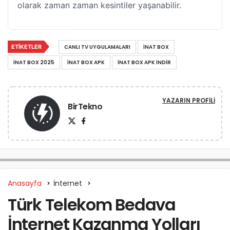
olarak zaman zaman kesintiler yaşanabilir.
ETIKETLER
CANLI TV UYGULAMALARI
İNAT BOX
İNAT BOX 2025
İNAT BOX APK
İNAT BOX APK İNDIR
YAZARIN PROFILI
BirTekno
Anasayfa
İnternet
Türk Telekom Bedava
İnternet Kazanma Yolları