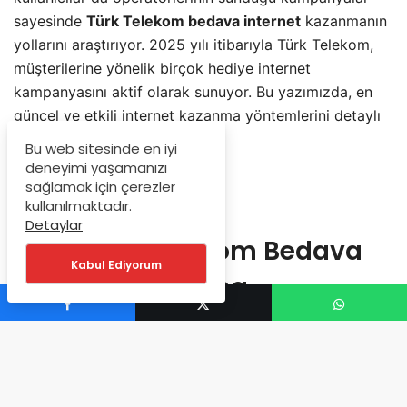
sayesinde
Türk Telekom bedava internet
kazanmanın
yollarını araştırıyor. 2025 yılı itibarıyla Türk Telekom,
müşterilerine yönelik birçok hediye internet
kampanyasını aktif olarak sunuyor. Bu yazımızda, en
güncel ve etkili internet kazanma yöntemlerini detaylı
bir şekilde ele alıyoruz.
Bu web sitesinde en iyi
deneyimi yaşamanızı
sağlamak için çerezler
İçindekiler
kullanılmaktadır.
Detaylar
2025 Türk Telekom Bedava
Kabul Ediyorum
İnternet Kazanma
Yöntemleri
Sil Süpür Uygulaması ile Haftalık
Hediye İnternet