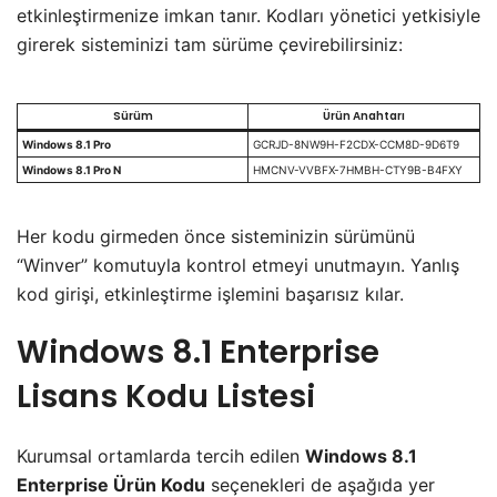
etkinleştirmenize imkan tanır. Kodları yönetici yetkisiyle
girerek sisteminizi tam sürüme çevirebilirsiniz:
Sürüm
Ürün Anahtarı
Windows 8.1 Pro
GCRJD-8NW9H-F2CDX-CCM8D-9D6T9
Windows 8.1 Pro N
HMCNV-VVBFX-7HMBH-CTY9B-B4FXY
Her kodu girmeden önce sisteminizin sürümünü
“Winver” komutuyla kontrol etmeyi unutmayın. Yanlış
kod girişi, etkinleştirme işlemini başarısız kılar.
Windows 8.1 Enterprise
Lisans Kodu
Listesi
Kurumsal ortamlarda tercih edilen
Windows 8.1
Enterprise Ürün Kodu
seçenekleri de aşağıda yer