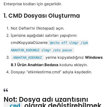
Enterprise kodları için geçerlidir.
1. CMD Dosyası Oluşturma
Not Defteri’ni (Notepad) açın.
İçerisine aşağıdaki satırları yapıştırın:
cmdKopyalaDüzenle
@echo off slmgr /ipk
ANAHTAR_KODUNUZ slmgr /ato pause
yerine kopyaladığınız
Windows
ANAHTAR_KODUNUZ
8.1 Ürün Anahtarı Bedava
kodunu ekleyin.
Dosyayı “etkinlestirme.cmd” adıyla kaydedin.
Not:
Dosya adı uzantısını
olarak değiştirebilmek
.cmd