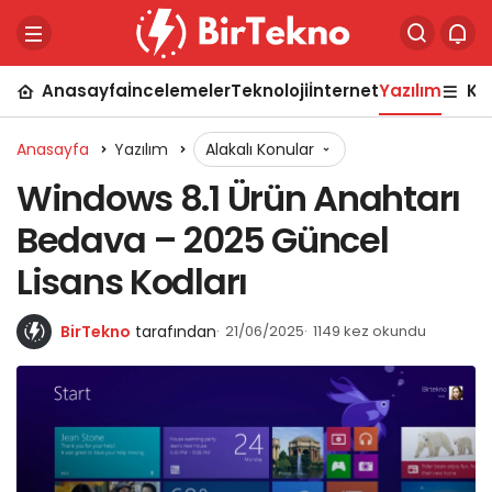
Anasayfa
İncelemeler
Teknoloji
İnternet
Yazılım
Ka
Anasayfa
Yazılım
Alakalı Konular
Windows 8.1 Ürün Anahtarı
Bedava – 2025 Güncel
Lisans Kodları
BirTekno
tarafından
21/06/2025
1149 kez okundu