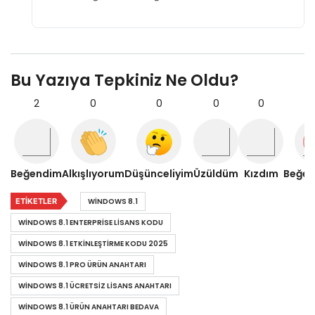
Bu Yazıya Tepkiniz Ne Oldu?
2
0
0
0
0
Beğendim
Alkışlıyorum
Düşünceliyim
Üzüldüm
Kızdım
Beğe
ETIKETLER
WINDOWS 8.1
WINDOWS 8.1 ENTERPRISE LISANS KODU
WINDOWS 8.1 ETKINLEŞTIRME KODU 2025
WINDOWS 8.1 PRO ÜRÜN ANAHTARI
WINDOWS 8.1 ÜCRETSIZ LISANS ANAHTARI
WINDOWS 8.1 ÜRÜN ANAHTARI BEDAVA