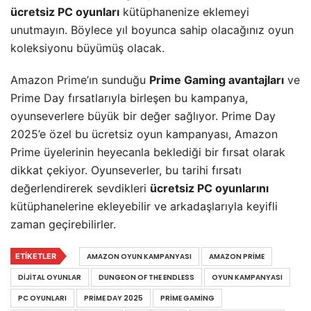
ücretsiz PC oyunları
kütüphanenize eklemeyi
unutmayın. Böylece yıl boyunca sahip olacağınız oyun
koleksiyonu büyümüş olacak.
Amazon Prime’ın sunduğu
Prime Gaming avantajları
ve
Prime Day fırsatlarıyla birleşen bu kampanya,
oyunseverlere büyük bir değer sağlıyor. Prime Day
2025’e özel bu ücretsiz oyun kampanyası, Amazon
Prime üyelerinin heyecanla beklediği bir fırsat olarak
dikkat çekiyor. Oyunseverler, bu tarihi fırsatı
değerlendirerek sevdikleri
ücretsiz PC oyunlarını
kütüphanelerine ekleyebilir ve arkadaşlarıyla keyifli
zaman geçirebilirler.
ETIKETLER
AMAZON OYUN KAMPANYASI
AMAZON PRIME
DIJITAL OYUNLAR
DUNGEON OF THE ENDLESS
OYUN KAMPANYASI
PC OYUNLARI
PRIME DAY 2025
PRIME GAMING