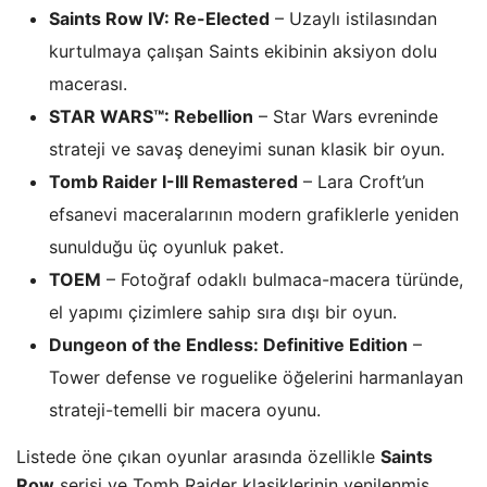
Saints Row IV: Re-Elected
– Uzaylı istilasından
kurtulmaya çalışan Saints ekibinin aksiyon dolu
macerası.
STAR WARS™: Rebellion
– Star Wars evreninde
strateji ve savaş deneyimi sunan klasik bir oyun.
Tomb Raider I-III Remastered
– Lara Croft’un
efsanevi maceralarının modern grafiklerle yeniden
sunulduğu üç oyunluk paket.
TOEM
– Fotoğraf odaklı bulmaca-macera türünde,
el yapımı çizimlere sahip sıra dışı bir oyun.
Dungeon of the Endless: Definitive Edition
–
Tower defense ve roguelike öğelerini harmanlayan
strateji-temelli bir macera oyunu.
Listede öne çıkan oyunlar arasında özellikle
Saints
Row
serisi ve Tomb Raider klasiklerinin yenilenmiş