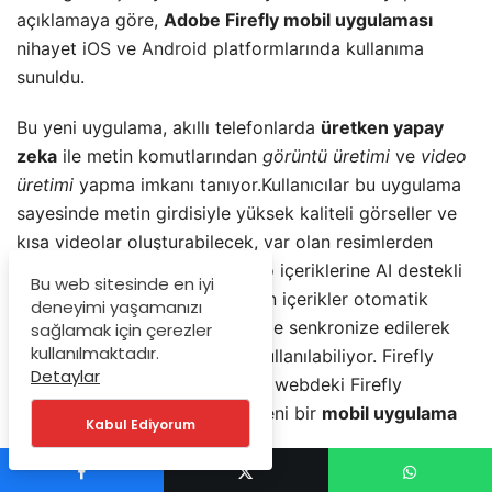
açıklamaya göre,
Adobe Firefly mobil uygulaması
nihayet
iOS
ve
Android
platformlarında kullanıma
sunuldu.
Bu yeni uygulama, akıllı telefonlarda
üretken yapay
zeka
ile metin komutlarından
görüntü üretimi
ve
video
üretimi
yapma imkanı tanıyor.Kullanıcılar bu uygulama
sayesinde metin girdisiyle yüksek kaliteli görseller ve
kısa videolar oluşturabilecek, var olan resimlerden
video çıkarabilecek veya video içeriklerine AI destekli
Bu web sitesinde en iyi
eklemeler yapabilecek. Üretilen içerikler otomatik
deneyimi yaşamanızı
olarak Adobe Creative Cloud ile senkronize edilerek
sağlamak için çerezler
kullanılmaktadır.
masaüstü uygulamalarda da kullanılabiliyor. Firefly
Detaylar
mobil uygulaması, bir anlamda webdeki Firefly
deneyimini cebimize getiren yeni bir
mobil uygulama
Kabul Ediyorum
olarak öne çıkıyor.