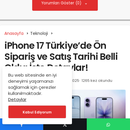
Yorumları Göster (0)
Anasayfa
Teknoloji
iPhone 17 Türkiye’de Ön
Sipariş ve Satış Tarihi Belli
Oldu: İşte Detaylar!
Bu web sitesinde en iyi
BirTekno
tarafından
11/09/2025
1265 kez okundu
deneyimi yaşamanızı
sağlamak için çerezler
kullanılmaktadır.
Detaylar
Kabul Ediyorum