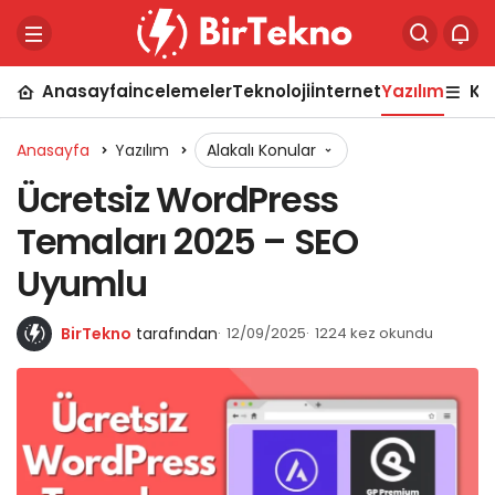
Anasayfa
İncelemeler
Teknoloji
İnternet
Yazılım
Ka
Anasayfa
Yazılım
Alakalı Konular
Ücretsiz WordPress
Temaları 2025 – SEO
Uyumlu
BirTekno
tarafından
12/09/2025
1224 kez okundu