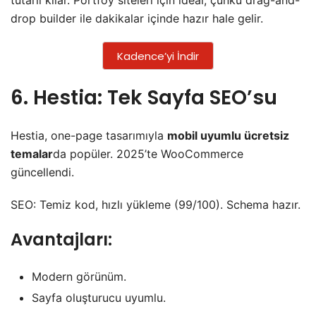
drop builder ile dakikalar içinde hazır hale gelir.
Kadence’yi İndir
6. Hestia: Tek Sayfa SEO’su
Hestia, one-page tasarımıyla
mobil uyumlu ücretsiz
temalar
da popüler. 2025’te WooCommerce
güncellendi.
SEO: Temiz kod, hızlı yükleme (99/100). Schema hazır.
Avantajları:
Modern görünüm.
Sayfa oluşturucu uyumlu.