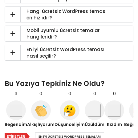
Hangi ücretsiz WordPress teması
en hızlıdır?
Mobil uyumlu ücretsiz temalar
hangileridir?
En iyi ücretsiz WordPress teması
nasıl seçilir?
Bu Yazıya Tepkiniz Ne Oldu?
3
0
0
0
0
Beğendim
Alkışlıyorum
Düşünceliyim
Üzüldüm
Kızdım
Beğe
ETIKETLER
EN IYI ÜCRETSIZ WORDPRESS TEMALARI