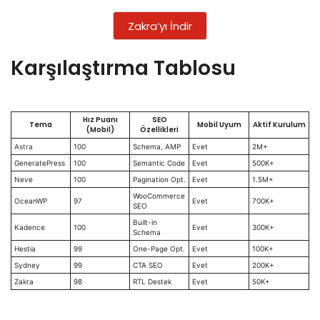
Zakra’yı İndir
Karşılaştırma Tablosu
Hız Puanı
SEO
Tema
Mobil Uyum
Aktif Kurulum
(Mobil)
Özellikleri
Astra
100
Schema, AMP
Evet
2M+
GeneratePress
100
Semantic Code
Evet
500K+
Neve
100
Pagination Opt.
Evet
1.5M+
WooCommerce
OceanWP
97
Evet
700K+
SEO
Built-in
Kadence
100
Evet
300K+
Schema
Hestia
99
One-Page Opt.
Evet
100K+
Sydney
99
CTA SEO
Evet
200K+
Zakra
98
RTL Destek
Evet
50K+