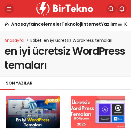
Anasayfa
İncelemeler
Teknoloji
İnternet
Yazılım
Ka
Anasayfa
Etiket: en iyi ücretsiz WordPress temaları
en iyi ücretsiz WordPress
temaları
SON YAZILAR