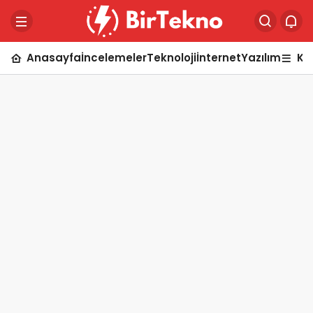
Anasayfa
İncelemeler
Teknoloji
İnternet
Yazılım
Ka