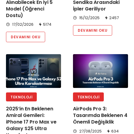
Alınabilecek En İyi 5
Sendika Arasındaki
Model (Öğrenci
İpler Geriliyor
Dostu)
15/12/2025
2457
17/02/2026
5174
DEVAMINI OKU
DEVAMINI OKU
TEKNOLOJI
TEKNOLOJI
2025’in En Beklenen
AirPods Pro 3:
Amiral Gemileri:
Tasarımda Beklenen 4
iPhone 17 Pro Max ve
Önemli Değişiklik
Galaxy S25 Ultra
27/08/2025
634