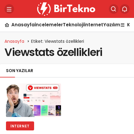
Anasayfa
İncelemeler
Teknoloji
İnternet
Yazılım
Ka
Anasayfa
Etiket: Viewstats özellikleri
Viewstats özellikleri
SON YAZILAR
İNTERNET