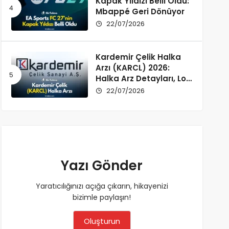
Kapak Yıldızı Belli Oldu:
Mbappé Geri Dönüyor
22/07/2026
Kardemir Çelik Halka
Arzı (KARCL) 2026:
Halka Arz Detayları, Lot
Dağılımı ve Şirket Profili
22/07/2026
Yazı Gönder
Yaratıcılığınızı açığa çıkarın, hikayenizi
bizimle paylaşın!
Oluşturun