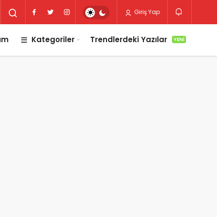
Giriş Yap
lım
Kategoriler
Trendlerdeki Yazılar
YENI