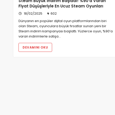
Steam Büyük İndirim Başladı! %90’a Varan
Fiyat Düşüşleriyle En Ucuz Steam Oyunları
18/02/2025
602
Dünyanın en popüler dijital oyun platformlarından biri
olan Steam, oyunculara büyük fırsatlar sunan yeni bir
Steam indirim kampanyası başlattı. Yüzlerce oyun, %90’a
varan indirimlerle satışa…
DEVAMINI OKU