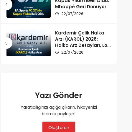
Kapak Yıldızı Belli Oldu:
Mbappé Geri Dönüyor
22/07/2026
Kardemir Çelik Halka
Arzı (KARCL) 2026:
Halka Arz Detayları, Lot
Dağılımı ve Şirket Profili
22/07/2026
Yazı Gönder
Yaratıcılığınızı açığa çıkarın, hikayenizi
bizimle paylaşın!
Oluşturun