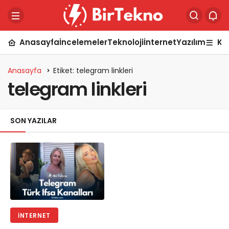
Anasayfa
İncelemeler
Teknoloji
İnternet
Yazılım
Ka
Anasayfa
Etiket: telegram linkleri
telegram linkleri
SON YAZILAR
İNTERNET