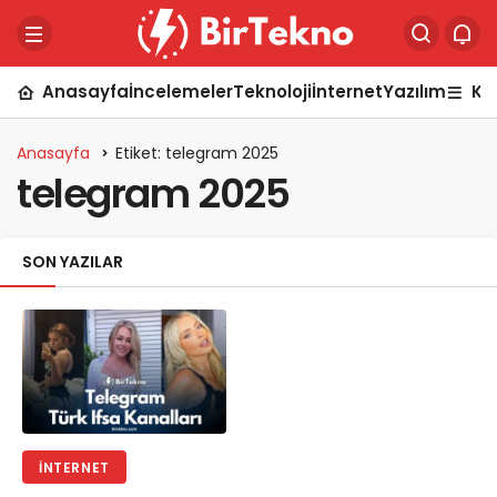
Anasayfa
İncelemeler
Teknoloji
İnternet
Yazılım
Ka
Anasayfa
Etiket: telegram 2025
telegram 2025
SON YAZILAR
İNTERNET