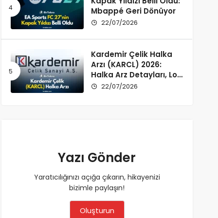
Kapak Yıldızı Belli Oldu:
Mbappé Geri Dönüyor
22/07/2026
Kardemir Çelik Halka
Arzı (KARCL) 2026:
Halka Arz Detayları, Lot
Dağılımı ve Şirket Profili
22/07/2026
Yazı Gönder
Yaratıcılığınızı açığa çıkarın, hikayenizi
bizimle paylaşın!
Oluşturun