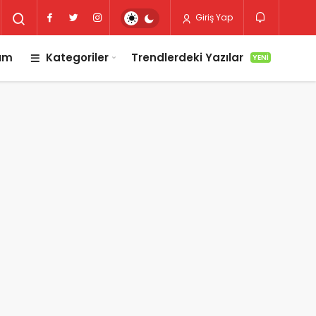
Giriş Yap
lım
Kategoriler
Trendlerdeki Yazılar
YENI