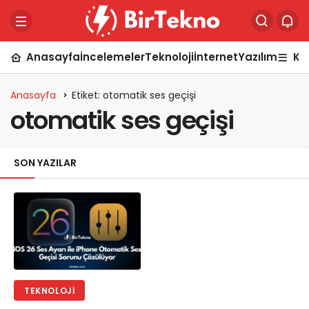
Anasayfa
İncelemeler
Teknoloji
İnternet
Yazılım
Ka
Anasayfa
Etiket: otomatik ses geçişi
otomatik ses geçişi
SON YAZILAR
TEKNOLOJI