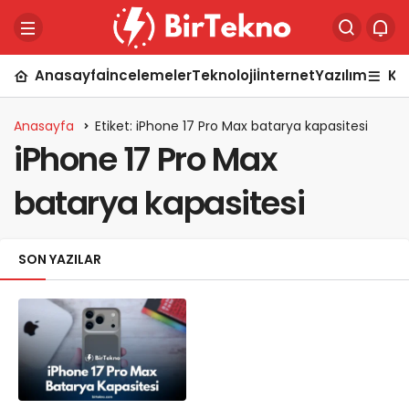
Anasayfa
İncelemeler
Teknoloji
İnternet
Yazılım
Ka
Anasayfa
Etiket: iPhone 17 Pro Max batarya kapasitesi
iPhone 17 Pro Max
batarya kapasitesi
SON YAZILAR