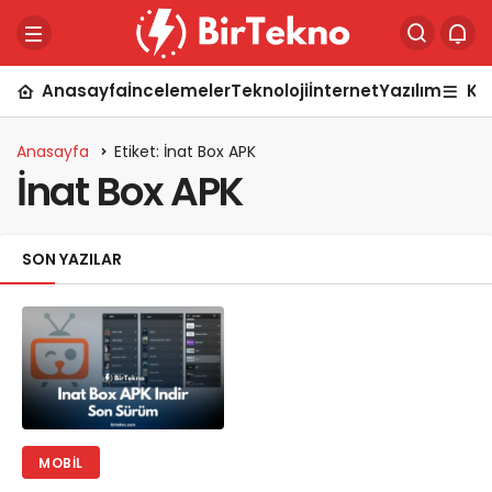
Anasayfa
İncelemeler
Teknoloji
İnternet
Yazılım
Ka
Anasayfa
Etiket: İnat Box APK
İnat Box APK
SON YAZILAR
MOBIL